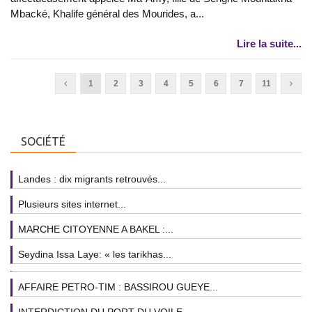
Mbacké, Khalife général des Mourides, a...
Lire la suite...
1
2
3
4
5
6
7
11
SOCIÉTÉ
Landes : dix migrants retrouvés...
Plusieurs sites internet...
MARCHE CITOYENNE A BAKEL :...
Seydina Issa Laye: « les tarikhas...
AFFAIRE PETRO-TIM : BASSIROU GUEYE...
INTERDICTION DU PORT DU VOILE...