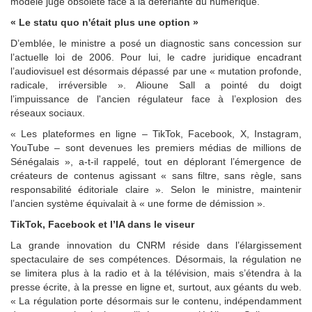
modèle jugé obsolète face à la déferlante du numérique.
« Le statu quo n'était plus une option »
D’emblée, le ministre a posé un diagnostic sans concession sur
l’actuelle loi de 2006. Pour lui, le cadre juridique encadrant
l’audiovisuel est désormais dépassé par une « mutation profonde,
radicale, irréversible ». Alioune Sall a pointé du doigt
l’impuissance de l'ancien régulateur face à l’explosion des
réseaux sociaux.
« Les plateformes en ligne – TikTok, Facebook, X, Instagram,
YouTube – sont devenues les premiers médias de millions de
Sénégalais », a-t-il rappelé, tout en déplorant l’émergence de
créateurs de contenus agissant « sans filtre, sans règle, sans
responsabilité éditoriale claire ». Selon le ministre, maintenir
l’ancien système équivalait à « une forme de démission ».
TikTok, Facebook et l’IA dans le viseur
La grande innovation du CNRM réside dans l’élargissement
spectaculaire de ses compétences. Désormais, la régulation ne
se limitera plus à la radio et à la télévision, mais s’étendra à la
presse écrite, à la presse en ligne et, surtout, aux géants du web.
« La régulation porte désormais sur le contenu, indépendamment