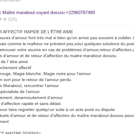
:
Maître marabout voyant dossou +22960787489
(1/5)
 AFFECTIF RAPIDE DE L'ÊTRE AIME
sures d'amour font très mal si bien qu'on arrive pas souvent à oublier. 
mais comme le malheur ne prévient pas,voici quelques solutions du pu
retrouver votre sourire en cas de problèmes d'amour,retour d'affection,at
els d'amour et de retour d'affection du maitre marabout dossou
 de l' être aimé
chement affectif
rouge, Magie blanche, Magie noire pour l'amour
un sort pour le retour de l'amour perdu
m Marabout, rencontrer l'amour
pécialiste de l'amour
tement, desenvoutement d'amour
 d'affection rapide et sans délais
 pour faire regretter quelqu'un suite à un acte posé ou dispute
ituels d'amour et de retour d'affection du maître marabout dossou peuve
ment
CT MAITRE DOSSOU