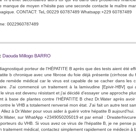
e manque de moyen n'hésite pas une seconde contacte le maître 
agique. CONTACT: TeL:00229 60787489 Whatsapp:+229 60787489
ne: 0022960787489
:
Daouda Millogo BARRO
 diagnostiqué porteur de l'HÉPATITE B après que des tests aient été ef
tite b chronique avec une fibrose du foie déjà présente (cirrhose du f
de remède médical car le virus est capable de se cacher dans les ce
ire. J'ai commencé un traitement à la lamivudine [Epivir-HBV] qui a
le virus est devenu résistant et j'ai décidé d'essayer une approche plu
nt à base de plantes contre l'HÉPATITE B chez Dr.Water après avoir 
contre le VHB a totalement renversé mon état. J'ai fait un autre test san
. Allez à Dr.Water pour vous aider à guérir votre hépatite B aujourd'h
 Dr.Water, sur WhatApp +2349050205019 et par email : Drwaterhivcur
 porteurs du VHB. Si vous avez ce virus de l'hépatite B, je ne pense pa
 traitement médical, contactez simplement rapidement ce médecin à b