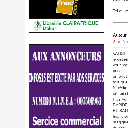
Tel ou 
Auteur 
VALISE 
je détie
vous pou
possible
un bille
fois que
N’hésit
bénédict
Plus Vo
RAPIDE
ET SATI
financi
magique 
de risqu