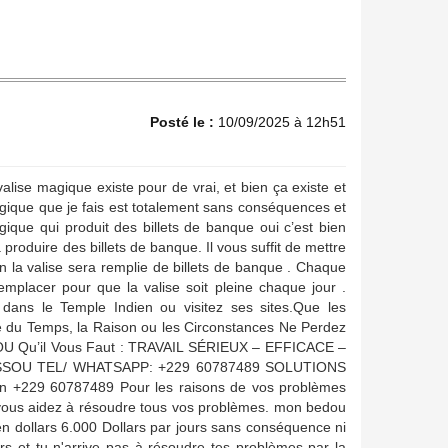
Posté le :
10/09/2025 à 12h51
se magique existe pour de vrai, et bien ça existe et
agique que je fais est totalement sans conséquences et
gique qui produit des billets de banque oui c’est bien
a produire des billets de banque. Il vous suffit de mettre
in la valise sera remplie de billets de banque . Chaque
mplacer pour que la valise soit pleine chaque jour .
ans le Temple Indien ou visitez ses sites.Que les
e du Temps, la Raison ou les Circonstances Ne Perdez
SSOU Qu’il Vous Faut : TRAVAIL SÉRIEUX – EFFICACE –
SSOU TEL/ WHATSAPP: +229 60787489 SOLUTIONS
+229 60787489 Pour les raisons de vos problèmes
vous aidez à résoudre tous vos problèmes. mon bedou
en dollars 6.000 Dollars par jours sans conséquence ni
ers et tu n'arrive pas à résoudre tes problèmes par la