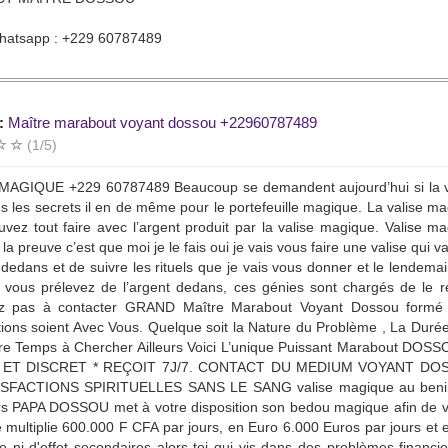
whatsapp : +229 60787489
:
Maître marabout voyant dossou +22960787489
(1/5)
MAGIQUE +229 60787489 Beaucoup se demandent aujourd’hui si la vali
ns les secrets il en de même pour le portefeuille magique. La valise m
vez tout faire avec l’argent produit par la valise magique. Valise ma
 la preuve c’est que moi je le fais oui je vais vous faire une valise qui v
t dedans et de suivre les rituels que je vais vous donner et le lendema
 vous prélevez de l’argent dedans, ces génies sont chargés de le re
ez pas à contacter GRAND Maître Marabout Voyant Dossou formé d
ions soient Avec Vous. Quelque soit la Nature du Problème , La Duré
tre Temps à Chercher Ailleurs Voici L’unique Puissant Marabout DO
 ET DISCRET * REÇOIT 7J/7. CONTACT DU MEDIUM VOYANT DO
SFACTIONS SPIRITUELLES SANS LE SANG valise magique au benin 
ers PAPA DOSSOU met à votre disposition son bedou magique afin de 
multiplie 600.000 F CFA par jours, en Euro 6.000 Euros par jours et 
e ni d'effet secondaires alors toi qui vis dans des problèmes financi