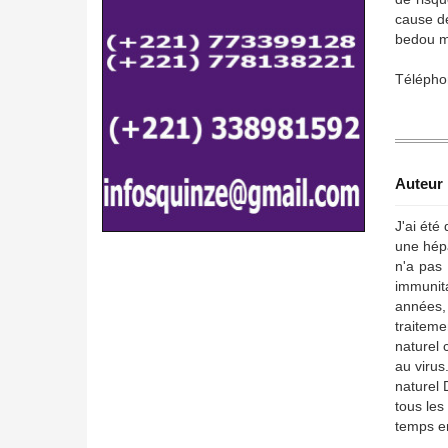
cause d
bedou m
Télépho
Auteur 
J'ai été
une hépa
n'a pas 
immunita
années, 
traiteme
naturel 
au virus
naturel
tous les
temps en