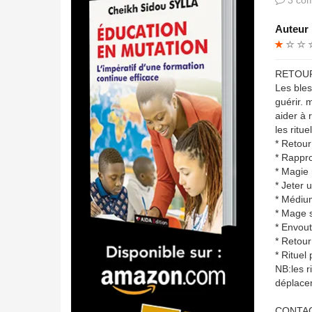
Auteur 
RETOUR
Les bles
guérir. 
aider à 
les ritu
* Retour
* Rappro
* Magie 
* Jeter 
* Médiu
* Mage s
* Envou
* Retour
* Rituel
NB:les r
déplace
CONTA