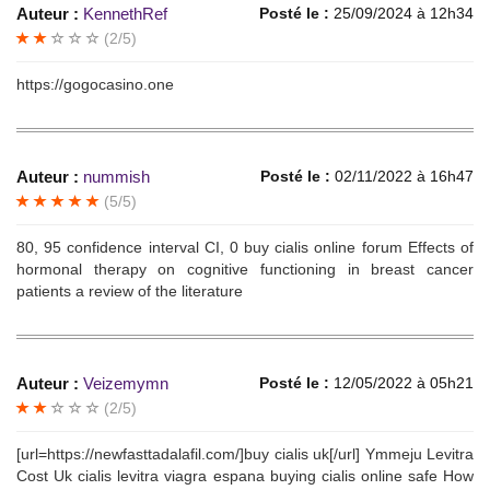
Auteur :
KennethRef
Posté le :
25/09/2024 à 12h34
(2/5)
https://gogocasino.one
Auteur :
nummish
Posté le :
02/11/2022 à 16h47
(5/5)
80, 95 confidence interval CI, 0 buy cialis online forum Effects of
hormonal therapy on cognitive functioning in breast cancer
patients a review of the literature
Auteur :
Veizemymn
Posté le :
12/05/2022 à 05h21
(2/5)
[url=https://newfasttadalafil.com/]buy cialis uk[/url] Ymmeju Levitra
Cost Uk cialis levitra viagra espana buying cialis online safe How