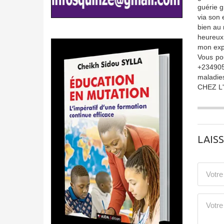
guérie g
via son 
bien au m
heureux 
mon expé
Vous po
+234905
maladie
CHEZ L
LAIS