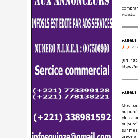
comprare
violatio
Auteur 
[url=ht
https://n
Auteur 
Mes excu
aujourd'
plus d'u
aujourd'
sur mes 
grâce à 