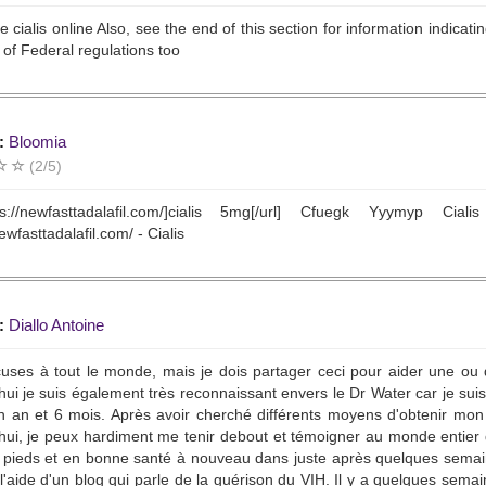
 cialis online Also, see the end of this section for information indica
n of Federal regulations too
:
Bloomia
(2/5)
tps://newfasttadalafil.com/]cialis 5mg[/url] Cfuegk Yyymyp 
ewfasttadalafil.com/ - Cialis
:
Diallo Antoine
ses à tout le monde, mais je dois partager ceci pour aider une ou d
hui je suis également très reconnaissant envers le Dr Water car je sui
n an et 6 mois. Après avoir cherché différents moyens d'obtenir mon 
hui, je peux hardiment me tenir debout et témoigner au monde entier q
pieds et en bonne santé à nouveau dans juste après quelques semaine
l'aide d'un blog qui parle de la guérison du VIH. Il y a quelques sema