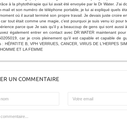
râce à la phytothérapie qui lui avait été envoyée par le Dr Water. J'a
e-mail et son numéro de téléphone portable, je lui ai expliqué quels éta
oment où il aurait terminé son propre travail. Je devais juste croire en lu
car tout était comme une magie, c'est pourquoi je suis venu ici pour
rience parce que Je sais qu'il y a beaucoup de gens qui sont aussi à
uvez également entrer en contact avec DR.WATER maintenant pour o
0205019, car je crois pleinement qu'il est capable et capable de gu
s : HÉPATITE B, VPH VERRUES, CANCER, VIRUS DE L'HERPES SIM
'HOMME ET LA FEMME
SER UN COMMENTAIRE