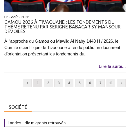
06 - Août - 2026
GAMOU 2026 À TIVAOUANE : LES FONDEMENTS DU
THÈME RETENU PAR SERIGNE BABACAR SY MANSOUR
DÉVOILÉS
À l’approche du Gamou ou Mawlid Al Naby 1448 H / 2026, le
Comité scientifique de Tivaouane a rendu public un document
d’orientation présentant les fondements du...
Lire la suite...
1
2
3
4
5
6
7
11
SOCIÉTÉ
Landes : dix migrants retrouvés...