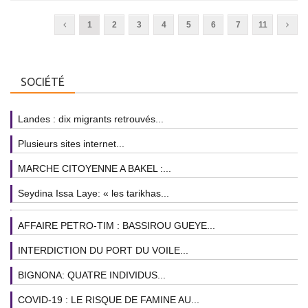
1
2
3
4
5
6
7
11
SOCIÉTÉ
Landes : dix migrants retrouvés...
Plusieurs sites internet...
MARCHE CITOYENNE A BAKEL :...
Seydina Issa Laye: « les tarikhas...
AFFAIRE PETRO-TIM : BASSIROU GUEYE...
INTERDICTION DU PORT DU VOILE...
BIGNONA: QUATRE INDIVIDUS...
COVID-19 : LE RISQUE DE FAMINE AU...