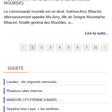
MOURIDES
La communauté mouride est en deuil. Sokhna Amy Mbacké,
affectueusement appelée Ma-Amy, fille de Serigne Mountakha
Mbacké, Khalife général des Mourides, a...
Lire la suite...
1
2
3
4
5
6
7
11
SOCIÉTÉ
Landes : dix migrants retrouvés...
Plusieurs sites internet...
MARCHE CITOYENNE A BAKEL :...
Seydina Issa Laye: « les tarikhas...