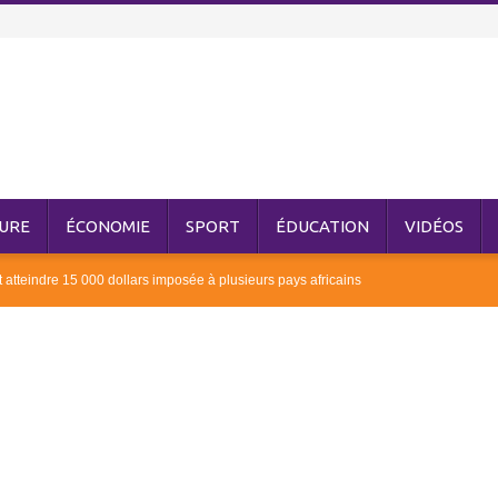
URE
ÉCONOMIE
SPORT
ÉDUCATION
VIDÉOS
 atteindre 15 000 dollars imposée à plusieurs pays africains