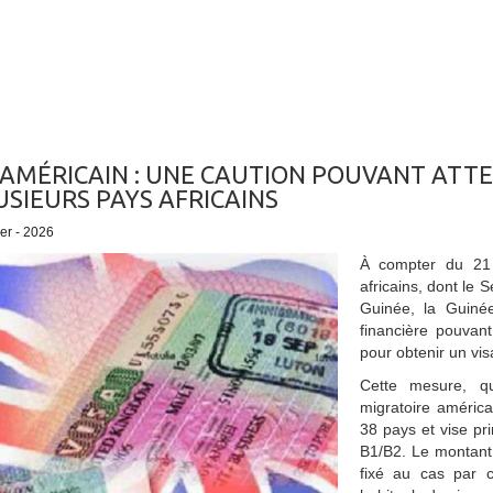
 AMÉRICAIN : UNE CAUTION POUVANT ATTE
USIEURS PAYS AFRICAINS
ier - 2026
À compter du 21 j
africains, dont le S
Guinée, la Guiné
financière pouvan
pour obtenir un vis
Cette mesure, qu
migratoire améric
38 pays et vise pri
B1/B2. Le montant 
fixé au cas par c