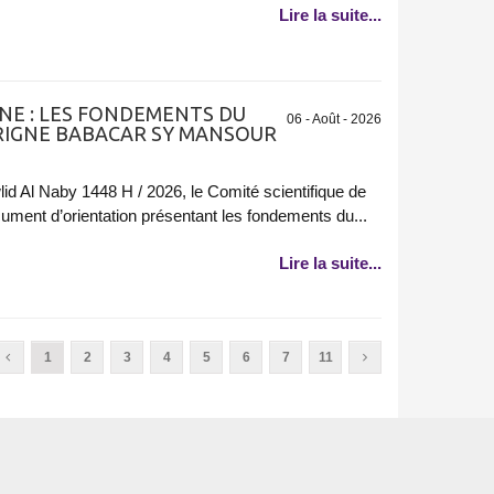
Lire la suite...
NE : LES FONDEMENTS DU
06 - Août - 2026
RIGNE BABACAR SY MANSOUR
d Al Naby 1448 H / 2026, le Comité scientifique de
ument d’orientation présentant les fondements du...
Lire la suite...
1
2
3
4
5
6
7
11