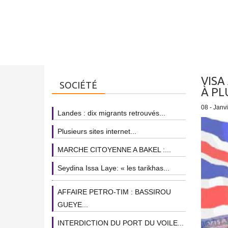
VISA
SOCIÉTÉ
À PL
08 - Janv
Landes : dix migrants retrouvés...
Plusieurs sites internet...
MARCHE CITOYENNE A BAKEL :...
Seydina Issa Laye: « les tarikhas...
AFFAIRE PETRO-TIM : BASSIROU
GUEYE...
INTERDICTION DU PORT DU VOILE...