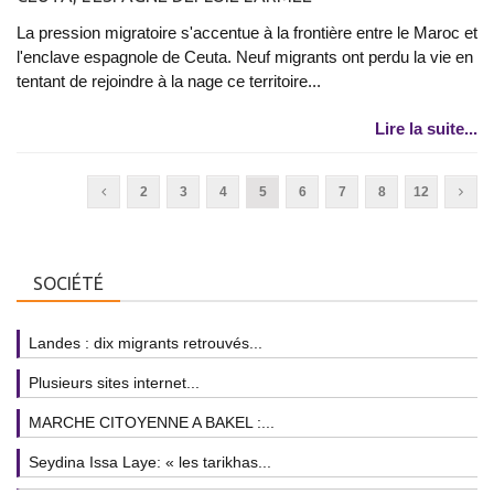
La pression migratoire s'accentue à la frontière entre le Maroc et
l'enclave espagnole de Ceuta. Neuf migrants ont perdu la vie en
tentant de rejoindre à la nage ce territoire...
Lire la suite...
2
3
4
5
6
7
8
12
SOCIÉTÉ
Landes : dix migrants retrouvés...
Plusieurs sites internet...
MARCHE CITOYENNE A BAKEL :...
Seydina Issa Laye: « les tarikhas...