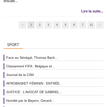
ensuite...
Lire la suite...
1
2
3
4
5
6
7
11
SPORT
Face au Sénégal, Thomas Bach...
Classement FIFA : Belgique et...
Journal de la CAN
AFROBASKET FÉMININ : ENTRÉE...
JUSTICE : L’AVOCAT DE GABRIEL...
Humilié par le Bayern, Gerard...