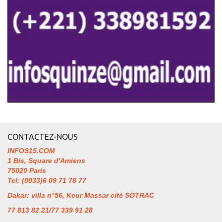
CONTACTEZ-NOUS
INFOS15.COM
1 Bis, Square d'Amiens
75020 Paris
Tel: (0033)6 09 71 78 77
Dakar: villa n°56, Keur Massar cité SOTRAC
77 813 82 21/77 339 91 28