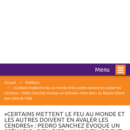
Menu
Accueil
Politique
«Certains mettent le feu au monde et les autres doivent en avaler les
cendres» : Pedro Sanchez évoque un scénario «bien pire» au Moyen-Orient
que celui de l’Irak
«CERTAINS METTENT LE FEU AU MONDE ET
LES AUTRES DOIVENT EN AVALER LES
CENDRES» : PEDRO SANCHEZ ÉVOQUE UN