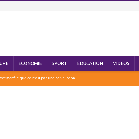
URE
ÉCONOMIE
SPORT
ÉDUCATION
VIDÉOS
ef martèle que ce n'est pas une capitulation