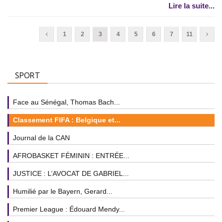
Lire la suite...
1
2
3
4
5
6
7
11
SPORT
Face au Sénégal, Thomas Bach...
Classement FIFA : Belgique et...
Journal de la CAN
AFROBASKET FÉMININ : ENTRÉE...
JUSTICE : L’AVOCAT DE GABRIEL...
Humilié par le Bayern, Gerard...
Premier League : Édouard Mendy...