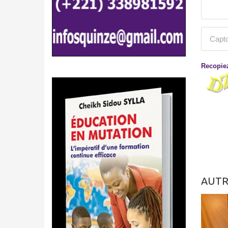
Recopiez
AUTR