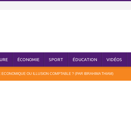
URE
ÉCONOMIE
SPORT
ÉDUCATION
VIDÉOS
E ECONOMIQUE OU ILLUSION COMPTABLE ? (PAR IBRAHIMA THIAM)