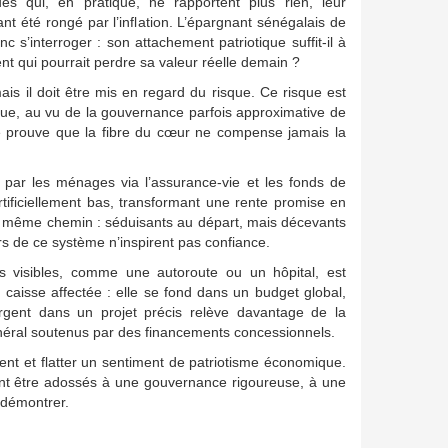
ques qui, en pratique, ne rapportent plus rien, leur
nt été rongé par l’inflation. L’épargnant sénégalais de
nc s’interroger : son attachement patriotique suffit-il à
ent qui pourrait perdre sa valeur réelle demain ?
is il doit être mis en regard du risque. Ce risque est
itique, au vu de la gouvernance parfois approximative de
ique prouve que la fibre du cœur ne compense jamais la
es par les ménages via l’assurance-vie et les fonds de
tificiellement bas, transformant une rente promise en
le même chemin : séduisants au départ, mais décevants
s de ce système n’inspirent pas confiance.
res visibles, comme une autoroute ou un hôpital, est
aisse affectée : elle se fond dans un budget global,
gent dans un projet précis relève davantage de la
néral soutenus par des financements concessionnels.
ent et flatter un sentiment de patriotisme économique.
vent être adossés à une gouvernance rigoureuse, à une
à démontrer.