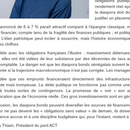
obligations publi
rendement réel aya
la diaspora doit do
justifier un placem
annoncé de 6 à 7 % paraît attractif comparé à l’épargne classique, ma
 financier, compte tenu de la fragilité des finances publiques ; et pol
. L’élan patriotique peut inciter à souscrire, mais l’histoire économ
es chiffres.
lèle avec les obligations françaises l’illustre : massivement détenu
 elles ont été vidées de leur substance par des décennies de taux ar
 comptable. Le danger est que les diaspora bonds sénégalais suivent 
urée si la trajectoire macroéconomique n’est pas corrigée. Les manager
l’idée que ces emprunts financeraient directement des infrastructu
nte mais trompeuse. La dette publique ne fonctionne pas comme une c
à toutes sortes de contingences. La promesse de « voir » son ar
ation que de l’économie réelle. Ces gros investissements sont en gé
usion, les diaspora bonds peuvent diversifier les sources de financem
r ne pas devenir les « obligations sans valeur » de demain, ils doi
ence accrue et à une discipline budgétaire qui, pour l’instant, restent 
 Thiam, Président du parti ACT