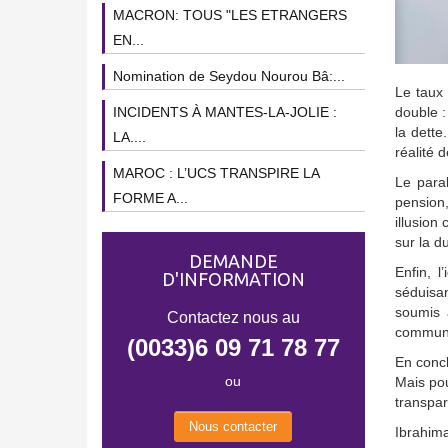
MACRON: TOUS "LES ETRANGERS
EN...
Nomination de Seydou Nourou Bâ:...
Le taux 
INCIDENTS À MANTES-LA-JOLIE :
double :
la dette
LA....
réalité d
MAROC : L’UCS TRANSPIRE LA
Le paral
FORME A...
pension,
illusion
sur la d
DEMANDE
Enfin, 
D'INFORMATION
séduisa
soumis 
Contactez nous au
communic
(0033)6 09 71 78 77
En concl
ou
Mais pou
transpar
Nous contacter
Ibrahima