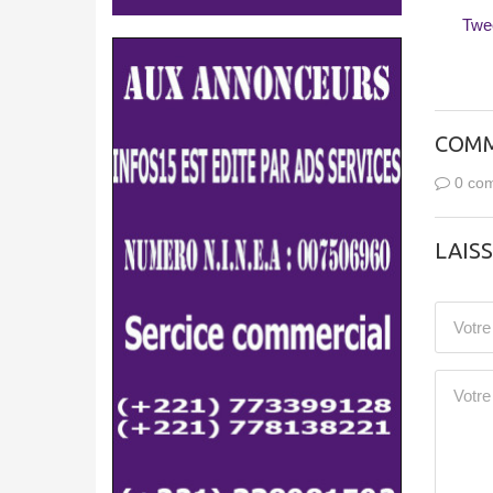
Twe
COMM
0 com
LAIS