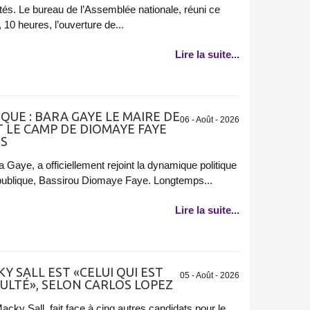
és. Le bureau de l’Assemblée nationale, réuni ce
, 10 heures, l’ouverture de...
Lire la suite...
UE : BARA GAYE LE MAIRE DE
06 - Août - 2026
 LE CAMP DE DIOMAYE FAYE
ES
Gaye, a officiellement rejoint la dynamique politique
épublique, Bassirou Diomaye Faye. Longtemps...
Lire la suite...
Y SALL EST «CELUI QUI EST
05 - Août - 2026
CULTÉ», SELON CARLOS LOPEZ
acky Sall, fait face à cinq autres candidats pour le