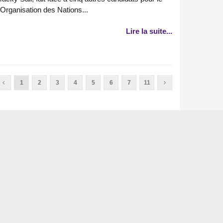
'Organisation des Nations...
Lire la suite...
1
2
3
4
5
6
7
11