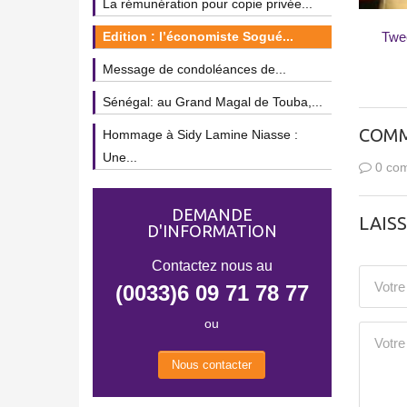
La rémunération pour copie privée...
Edition : l’économiste Sogué...
Twe
Message de condoléances de...
Sénégal: au Grand Magal de Touba,...
COMM
Hommage à Sidy Lamine Niasse :
Une...
0 com
DEMANDE
LAIS
D'INFORMATION
Contactez nous au
(0033)6 09 71 78 77
ou
Nous contacter