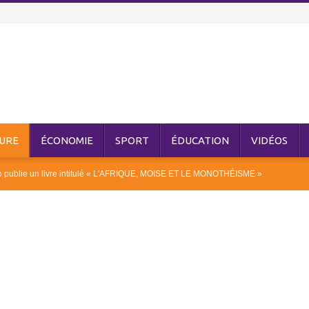
URE
ÉCONOMIE
SPORT
ÉDUCATION
VIDÉOS
sso publie un livre intitulé « L'AFRIQUE, MOISE ET LE MONOTHÉISME »