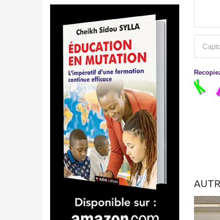
Recopiez
AUTR