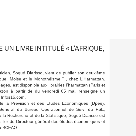
 UN LIVRE INTITULÉ « L'AFRIQUE,
sticien, Sogué Diarisso, vient de publier son deuxième
'Afrique, Moise et le Monothéisme " , chez L'Harmattan.
ges, est disponible aux librairies l'harmattan (Paris et
azon à partir de du vendredi 05 mai, renseigne un
 Infos15.com.
de la Prévision et des Études Économiques (Dpee),
 Général du Bureau Opérationnel de Suivi du PSE,
e la Recherche et de la Statistique, Sogué Diarisso est
iller du Directeur général des études économiques et
la BCEAO.