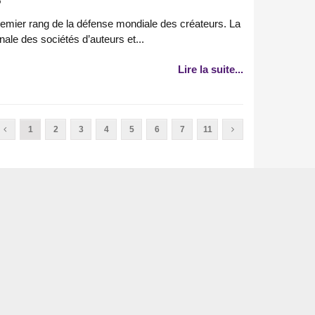
remier rang de la défense mondiale des créateurs. La
ale des sociétés d’auteurs et...
Lire la suite...
1
2
3
4
5
6
7
11