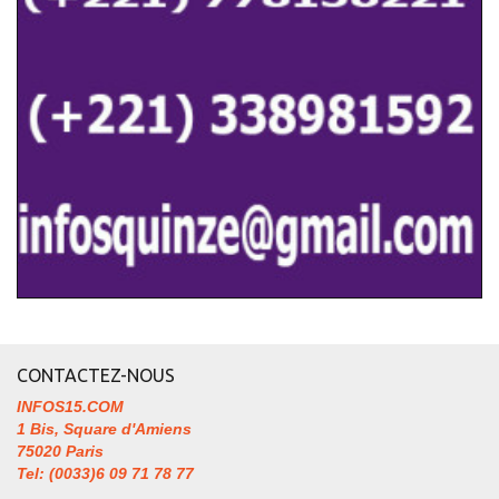
CONTACTEZ-NOUS
INFOS15.COM
1 Bis, Square d'Amiens
75020 Paris
Tel: (0033)6 09 71 78 77