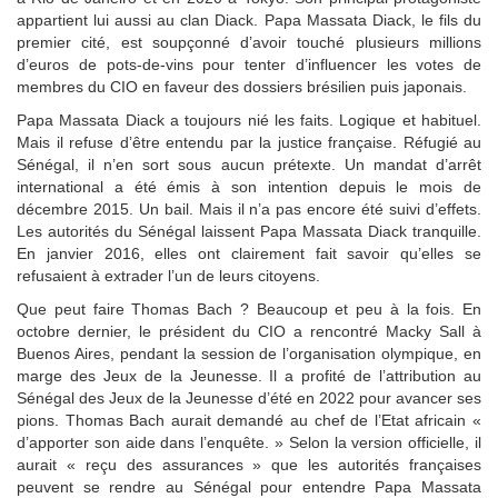
appartient lui aussi au clan Diack. Papa Massata Diack, le fils du
premier cité, est soupçonné d’avoir touché plusieurs millions
d’euros de pots-de-vins pour tenter d’influencer les votes de
membres du CIO en faveur des dossiers brésilien puis japonais.
Papa Massata Diack a toujours nié les faits. Logique et habituel.
Mais il refuse d’être entendu par la justice française. Réfugié au
Sénégal, il n’en sort sous aucun prétexte. Un mandat d’arrêt
international a été émis à son intention depuis le mois de
décembre 2015. Un bail. Mais il n’a pas encore été suivi d’effets.
Les autorités du Sénégal laissent Papa Massata Diack tranquille.
En janvier 2016, elles ont clairement fait savoir qu’elles se
refusaient à extrader l’un de leurs citoyens.
Que peut faire Thomas Bach ? Beaucoup et peu à la fois. En
octobre dernier, le président du CIO a rencontré Macky Sall à
Buenos Aires, pendant la session de l’organisation olympique, en
marge des Jeux de la Jeunesse. Il a profité de l’attribution au
Sénégal des Jeux de la Jeunesse d’été en 2022 pour avancer ses
pions. Thomas Bach aurait demandé au chef de l’Etat africain «
d’apporter son aide dans l’enquête. » Selon la version officielle, il
aurait « reçu des assurances » que les autorités françaises
peuvent se rendre au Sénégal pour entendre Papa Massata