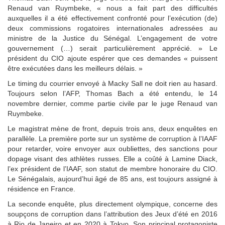
Renaud van Ruymbeke, « nous a fait part des difficultés
auxquelles il a été effectivement confronté pour l’exécution (de)
deux commissions rogatoires internationales adressées au
ministre de la Justice du Sénégal. L’engagement de votre
gouvernement (…) serait particulièrement apprécié. » Le
président du CIO ajoute espérer que ces demandes « puissent
être exécutées dans les meilleurs délais. »
Le timing du courrier envoyé à Macky Sall ne doit rien au hasard.
Toujours selon l’AFP, Thomas Bach a été entendu, le 14
novembre dernier, comme partie civile par le juge Renaud van
Ruymbeke.
Le magistrat mène de front, depuis trois ans, deux enquêtes en
parallèle. La première porte sur un système de corruption à l’IAAF
pour retarder, voire envoyer aux oubliettes, des sanctions pour
dopage visant des athlètes russes. Elle a coûté à Lamine Diack,
l’ex président de l’IAAF, son statut de membre honoraire du CIO.
Le Sénégalais, aujourd’hui âgé de 85 ans, est toujours assigné à
résidence en France.
La seconde enquête, plus directement olympique, concerne des
soupçons de corruption dans l’attribution des Jeux d’été en 2016
à Rio de Janeiro et en 2020 à Tokyo. Son principal protagoniste