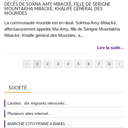
DÉCÈS DE SOXNA AMY MBACKÉ, FILLE DE SERIGNE
MOUNTAKHA MBACKÉ, KHALIFE GÉNÉRAL DES
MOURIDES
La communauté mouride est en deuil. Sokhna Amy Mbacké,
affectueusement appelée Ma-Amy, fille de Serigne Mountakha
Mbacké, Khalife général des Mourides, a...
Lire la suite...
1
2
3
4
5
6
7
11
SOCIÉTÉ
Landes : dix migrants retrouvés...
Plusieurs sites internet...
MARCHE CITOYENNE A BAKEL :...