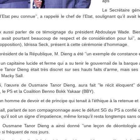
aps
Le Secrétaire géné
d’Etat peu connue’’, a rappelé le chef de l’Etat, soulignant qu’il avait l
ux aussi parler de ce témoignage du président Abdoulaye Wade. B
l avait pourtant beaucoup de respect et de considération pour lui’’,
pposition), Idrissa Seck, présent à cette cérémonie d’hommage.
président de la République, M. Dieng a été ’’un exemple de constance e
té un capitaine lucide et ferme qui a su tenir le gouvernail de la barque
Tanor Dieng était très discret sur ses hauts faits d’arme, mais ses ac
 Macky Sall.
i, l’œuvre de Ousmane Tanor Dieng, aura fait ’’le récit éloquent’’ de c
 le PS et la Coalition Benno Bokk Yakaar (BBY).
t un homme de devoir et de principe qui tenait à l’éthique à la retenue et à
ll, parlant de son compagnonnage avec le défunt SG du PS a confié que
qu’il soit un signe d’impatience, même lorsqu’il resta longtemps sans o
i, Ousmane Tanor Dieng a ainsi donné ’’une leçon de déontologie ad
si fréquent de nos jours.