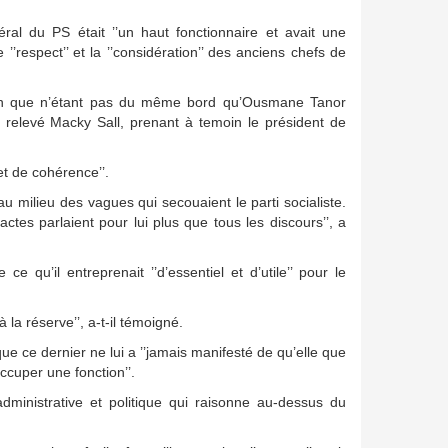
ral du PS était ’’un haut fonctionnaire et avait une
e ’’respect’’ et la ’’considération’’ des anciens chefs de
ien que n’étant pas du même bord qu’Ousmane Tanor
 a relevé Macky Sall, prenant à temoin le président de
t de cohérence’’.
 au milieu des vagues qui secouaient le parti socialiste.
tes parlaient pour lui plus que tous les discours’’, a
e qu’il entreprenait ’’d’essentiel et d’utile’’ pour le
 la réserve’’, a-t-il témoigné.
 ce dernier ne lui a ’’jamais manifesté de qu’elle que
ccuper une fonction’’.
ministrative et politique qui raisonne au-dessus du