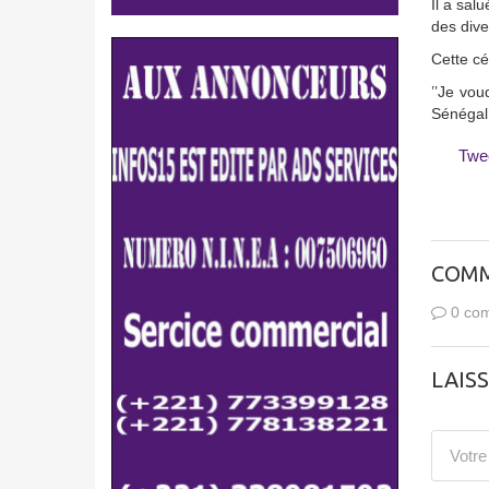
Il a sal
des dive
Cette cé
’’Je vou
Sénégal’’
Twe
COMM
0 com
LAIS