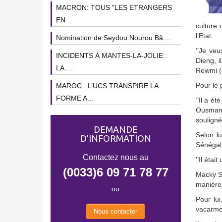
MACRON: TOUS "LES ETRANGERS
EN...
culture 
l’Etat.
Nomination de Seydou Nourou Bâ:...
’’Je ve
INCIDENTS À MANTES-LA-JOLIE :
Dieng, i
LA....
Rewmi (o
Pour le 
MAROC : L’UCS TRANSPIRE LA
FORME A...
’’Il a é
Ousmane 
souligné
DEMANDE
Selon lu
D'INFORMATION
Sénégal,
Contactez nous au
’’Il étai
(0033)6 09 71 78 77
Macky Sa
manière 
ou
Pour lu
vacarme 
Nous contacter