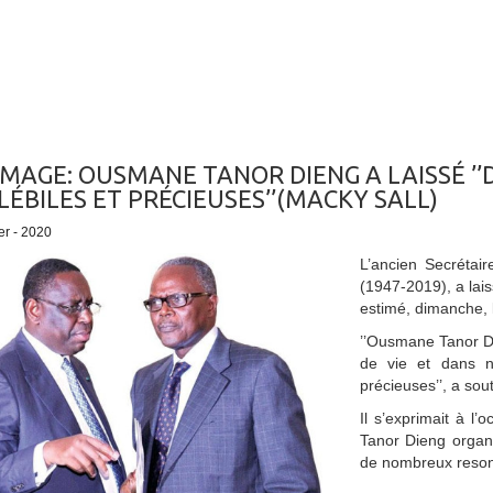
AGE: OUSMANE TANOR DIENG A LAISSÉ ’’
LÉBILES ET PRÉCIEUSES’’(MACKY SALL)
er - 2020
L’ancien Secrétai
(1947-2019), a lais
estimé, dimanche, l
’’Ousmane Tanor Di
de vie et dans n
précieuses’’, a so
Il s’exprimait à 
Tanor Dieng organi
de nombreux resonsa