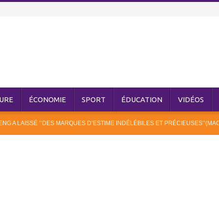
URE
ÉCONOMIE
SPORT
ÉDUCATION
VIDÉOS
G A LAISSÉ ’’DES MARQUES D’ESTIME INDÉLÉBILES ET PRÉCIEUSES’’(MA