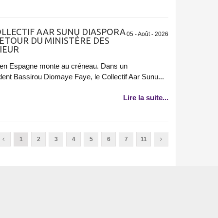
LLECTIF AAR SUNU DIASPORA
05 - Août - 2026
ETOUR DU MINISTÈRE DES
IEUR
e en Espagne monte au créneau. Dans un
t Bassirou Diomaye Faye, le Collectif Aar Sunu...
Lire la suite...
1
2
3
4
5
6
7
11