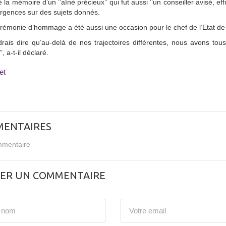
ué la mémoire d’un ’’aîné précieux’’ qui fut aussi ’’un conseiller avisé, ef
rgences sur des sujets donnés.
rémonie d’hommage a été aussi une occasion pour le chef de l’Etat de 
drais dire qu’au-delà de nos trajectoires différentes, nous avons t
, a-t-il déclaré.
et
ENTAIRES
mentaire
SER UN COMMENTAIRE