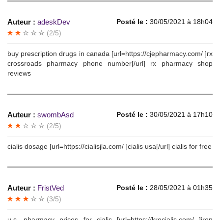
Auteur :
adeskDev
Posté le :
30/05/2021 à 18h04
(2/5)
buy prescription drugs in canada [url=https://cjepharmacy.com/ ]rx
crossroads pharmacy phone number[/url] rx pharmacy shop
reviews
Auteur :
swombAsd
Posté le :
30/05/2021 à 17h10
(2/5)
cialis dosage [url=https://cialisjla.com/ ]cialis usa[/url] cialis for free
Auteur :
FristVed
Posté le :
28/05/2021 à 01h35
(3/5)
u.s. pharmacy prices for cialis [url=https://krocialis.com/ ]iron