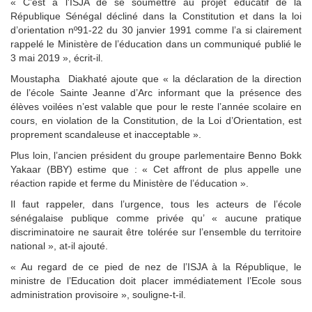
« C’est à l'ISJA de se soumettre au projet éducatif de la
République Sénégal décliné dans la Constitution et dans la loi
d’orientation nº91-22 du 30 janvier 1991 comme l’a si clairement
rappelé le Ministère de l’éducation dans un communiqué publié le
3 mai 2019 », écrit-il.
Moustapha Diakhaté ajoute que « la déclaration de la direction
de l’école Sainte Jeanne d’Arc informant que la présence des
élèves voilées n’est valable que pour le reste l’année scolaire en
cours, en violation de la Constitution, de la Loi d’Orientation, est
proprement scandaleuse et inacceptable ».
Plus loin, l’ancien président du groupe parlementaire Benno Bokk
Yakaar (BBY) estime que : « Cet affront de plus appelle une
réaction rapide et ferme du Ministère de l’éducation ».
Il faut rappeler, dans l’urgence, tous les acteurs de l’école
sénégalaise publique comme privée qu’ « aucune pratique
discriminatoire ne saurait être tolérée sur l’ensemble du territoire
national », at-il ajouté.
« Au regard de ce pied de nez de l’ISJA à la République, le
ministre de l’Education doit placer immédiatement l’Ecole sous
administration provisoire », souligne-t-il.