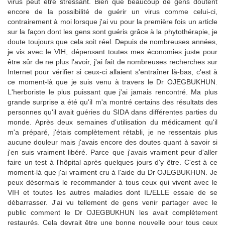
virus peut être stressant. Bien que beaucoup de gens doutent
encore de la possibilité de guérir un virus comme celui-ci,
contrairement à moi lorsque j'ai vu pour la première fois un article
sur la façon dont les gens sont guéris grâce à la phytothérapie, je
doute toujours que cela soit réel. Depuis de nombreuses années,
je vis avec le VIH, dépensant toutes mes économies juste pour
être sûr de ne plus l'avoir, j'ai fait de nombreuses recherches sur
Internet pour vérifier si ceux-ci allaient s'entraîner là-bas, c'est à
ce moment-là que je suis venu à travers le Dr OJEGBUKHUN.
L'herboriste le plus puissant que j'ai jamais rencontré. Ma plus
grande surprise a été qu'il m'a montré certains des résultats des
personnes qu'il avait guéries du SIDA dans différentes parties du
monde. Après deux semaines d'utilisation du médicament qu'il
m'a préparé, j'étais complètement rétabli, je ne ressentais plus
aucune douleur mais j'avais encore des doutes quant à savoir si
j'en suis vraiment libéré. Parce que j'avais vraiment peur d'aller
faire un test à l'hôpital après quelques jours d'y être. C'est à ce
moment-là que j'ai vraiment cru à l'aide du Dr OJEGBUKHUN. Je
peux désormais le recommander à tous ceux qui vivent avec le
VIH et toutes les autres maladies dont IL/ELLE essaie de se
débarrasser. J'ai vu tellement de gens venir partager avec le
public comment le Dr OJEGBUKHUN les avait complètement
restaurés. Cela devrait être une bonne nouvelle pour tous ceux