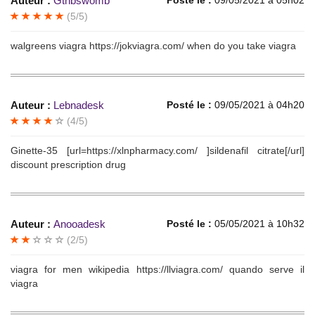
Auteur :
Gtnbswomb
Posté le :
09/05/2021 à 05h02
(5/5)
walgreens viagra https://jokviagra.com/ when do you take viagra
Auteur :
Lebnadesk
Posté le :
09/05/2021 à 04h20
(4/5)
Ginette-35 [url=https://xlnpharmacy.com/ ]sildenafil citrate[/url]
discount prescription drug
Auteur :
Anooadesk
Posté le :
05/05/2021 à 10h32
(2/5)
viagra for men wikipedia https://llviagra.com/ quando serve il
viagra