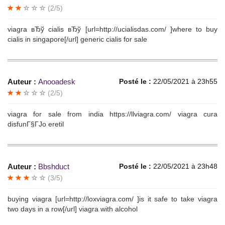
(2/5)
viagra вЂў cialis вЂў [url=http://ucialisdas.com/ ]where to buy
cialis in singapore[/url] generic cialis for sale
Auteur :
Anooadesk
Posté le :
22/05/2021 à 23h55
(2/5)
viagra for sale from india https://llviagra.com/ viagra cura
disfunГ§ГЈo eretil
Auteur :
Bbshduct
Posté le :
22/05/2021 à 23h48
(3/5)
buying viagra [url=http://loxviagra.com/ ]is it safe to take viagra
two days in a row[/url] viagra with alcohol