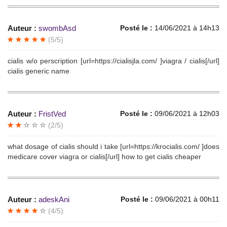
Auteur :
swombAsd
Posté le :
14/06/2021 à 14h13
(5/5)
cialis w/o perscription [url=https://cialisjla.com/ ]viagra / cialis[/url]
cialis generic name
Auteur :
FristVed
Posté le :
09/06/2021 à 12h03
(2/5)
what dosage of cialis should i take [url=https://krocialis.com/ ]does
medicare cover viagra or cialis[/url] how to get cialis cheaper
Auteur :
adeskAni
Posté le :
09/06/2021 à 00h11
(4/5)