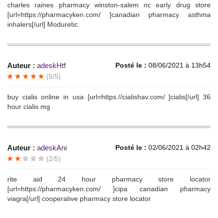
charles raines pharmacy winston-salem nc early drug store
[url=https://pharmacyken.com/ ]canadian pharmacy asthma
inhalers[/url] Moduretic
Auteur :
adeskHtf
Posté le :
08/06/2021 à 13h54
(5/5)
buy cialis online in usa [url=https://cialishav.com/ ]cialis[/url] 36
hour cialis mg
Auteur :
adeskAni
Posté le :
02/06/2021 à 02h42
(2/5)
rite aid 24 hour pharmacy store locator
[url=https://pharmacyken.com/ ]cipa canadian pharmacy
viagra[/url] cooperative pharmacy store locator