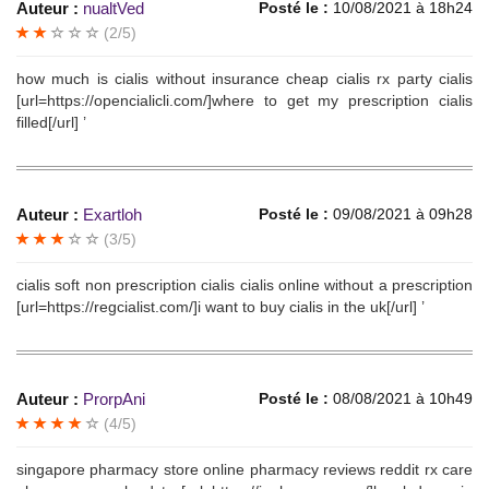
Auteur :
nualtVed
Posté le :
10/08/2021 à 18h24
(2/5)
how much is cialis without insurance cheap cialis rx party cialis
[url=https://opencialicli.com/]where to get my prescription cialis
filled[/url] ’
Auteur :
Exartloh
Posté le :
09/08/2021 à 09h28
(3/5)
cialis soft non prescription cialis cialis online without a prescription
[url=https://regcialist.com/]i want to buy cialis in the uk[/url] ’
Auteur :
ProrpAni
Posté le :
08/08/2021 à 10h49
(4/5)
singapore pharmacy store online pharmacy reviews reddit rx care