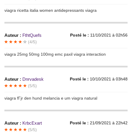
viagra ricetta italia women antidepressants viagra
Auteur :
FthtQuefs
Posté le :
11/10/2021 à 02h56
(4/5)
viagra 25mg 50mg 100mg emc paxil viagra interaction
Auteur :
Dnrvadesk
Posté le :
10/10/2021 à 03h48
(5/5)
viagra fГјr den hund melancia e um viagra natural
Auteur :
KrbcExart
Posté le :
21/09/2021 à 22h42
(5/5)