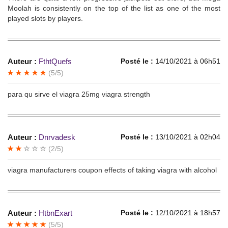
Moolah is consistently on the top of the list as one of the most
played slots by players.
Auteur :
FthtQuefs
Posté le :
14/10/2021 à 06h51
(5/5)
para qu sirve el viagra 25mg viagra strength
Auteur :
Dnrvadesk
Posté le :
13/10/2021 à 02h04
(2/5)
viagra manufacturers coupon effects of taking viagra with alcohol
Auteur :
HtbnExart
Posté le :
12/10/2021 à 18h57
(5/5)