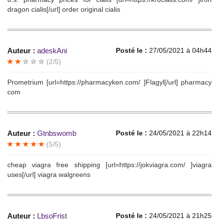
dragon cialis[/url] order original cialis
Auteur :
adeskAni
Posté le :
27/05/2021 à 04h44
(2/5)
Prometrium [url=https://pharmacyken.com/ ]Flagyl[/url] pharmacy
com
Auteur :
Gtnbswomb
Posté le :
24/05/2021 à 22h14
(5/5)
cheap viagra free shipping [url=https://jokviagra.com/ ]viagra
uses[/url] viagra walgreens
Auteur :
LbsoFrist
Posté le :
24/05/2021 à 21h25