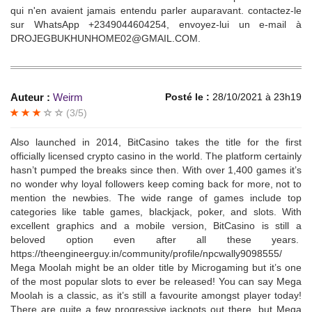
qui n'en avaient jamais entendu parler auparavant. contactez-le
sur WhatsApp +2349044604254, envoyez-lui un e-mail à
DROJEGBUKHUNHOME02@GMAIL.COM.
Auteur :
Weirm
Posté le :
28/10/2021 à 23h19
(3/5)
Also launched in 2014, BitCasino takes the title for the first
officially licensed crypto casino in the world. The platform certainly
hasn’t pumped the breaks since then. With over 1,400 games it’s
no wonder why loyal followers keep coming back for more, not to
mention the newbies. The wide range of games include top
categories like table games, blackjack, poker, and slots. With
excellent graphics and a mobile version, BitCasino is still a
beloved option even after all these years.
https://theengineerguy.in/community/profile/npcwally9098555/
Mega Moolah might be an older title by Microgaming but it’s one
of the most popular slots to ever be released! You can say Mega
Moolah is a classic, as it’s still a favourite amongst player today!
There are quite a few progressive jackpots out there, but Mega