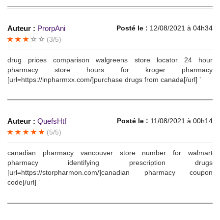
Auteur :
ProrpAni
Posté le :
12/08/2021 à 04h34
(3/5)
drug prices comparison walgreens store locator 24 hour
pharmacy store hours for kroger pharmacy
[url=https://inpharmxx.com/]purchase drugs from canada[/url] ’
Auteur :
QuefsHtf
Posté le :
11/08/2021 à 00h14
(5/5)
canadian pharmacy vancouver store number for walmart
pharmacy identifying prescription drugs
[url=https://storpharmon.com/]canadian pharmacy coupon
code[/url] ’