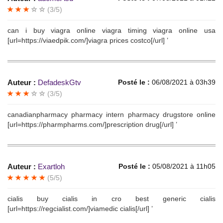
(3/5)
can i buy viagra online viagra timing viagra online usa
[url=https://viaedpik.com/]viagra prices costco[/url] ’
Auteur :
DefadeskGtv
Posté le :
06/08/2021 à 03h39
(3/5)
canadianpharmacy pharmacy intern pharmacy drugstore online
[url=https://pharmpharms.com/]prescription drug[/url] ’
Auteur :
Exartloh
Posté le :
05/08/2021 à 11h05
(5/5)
cialis buy cialis in cro best generic cialis
[url=https://regcialist.com/]viamedic cialis[/url] ’