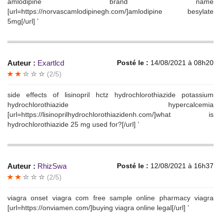
amlodipine brand name
[url=https://norvascamlodipinegh.com/]amlodipine besylate
5mg[/url] ’
Auteur :
Exartlcd
Posté le :
14/08/2021 à 08h20
(2/5)
side effects of lisinopril hctz hydrochlorothiazide potassium
hydrochlorothiazide hypercalcemia
[url=https://lisinoprilhydrochlorothiazidenh.com/]what is
hydrochlorothiazide 25 mg used for?[/url] ’
Auteur :
RhizSwa
Posté le :
12/08/2021 à 16h37
(2/5)
viagra onset viagra com free sample online pharmacy viagra
[url=https://onviamen.com/]buying viagra online legal[/url] ’