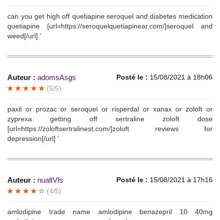
can you get high off quetiapine seroquel and diabetes medication
quetiapine [url=https://seroquelquetiapinear.com/]seroquel and
weed[/url] ’
Auteur :
adomsAsgs
Posté le :
15/08/2021 à 18h06
(5/5)
paxil or prozac or seroquel or risperdal or xanax or zoloft or
zyprexa getting off sertraline zoloft dose
[url=https://zoloftsertralinest.com/]zoloft reviews for
depression[/url] ’
Auteur :
nualtVfs
Posté le :
15/08/2021 à 17h16
(4/5)
amlodipine trade name amlodipine benazepril 10 40mg