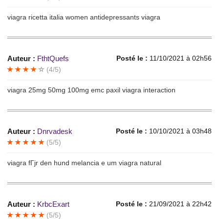
viagra ricetta italia women antidepressants viagra
Auteur :
FthtQuefs
Posté le :
11/10/2021 à 02h56
(4/5)
viagra 25mg 50mg 100mg emc paxil viagra interaction
Auteur :
Dnrvadesk
Posté le :
10/10/2021 à 03h48
(5/5)
viagra fГјr den hund melancia e um viagra natural
Auteur :
KrbcExart
Posté le :
21/09/2021 à 22h42
(5/5)