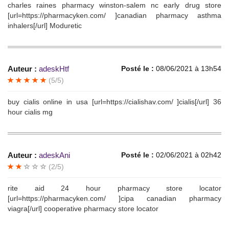
charles raines pharmacy winston-salem nc early drug store
[url=https://pharmacyken.com/ ]canadian pharmacy asthma
inhalers[/url] Moduretic
Auteur :
adeskHtf
Posté le :
08/06/2021 à 13h54
(5/5)
buy cialis online in usa [url=https://cialishav.com/ ]cialis[/url] 36
hour cialis mg
Auteur :
adeskAni
Posté le :
02/06/2021 à 02h42
(2/5)
rite aid 24 hour pharmacy store locator
[url=https://pharmacyken.com/ ]cipa canadian pharmacy
viagra[/url] cooperative pharmacy store locator