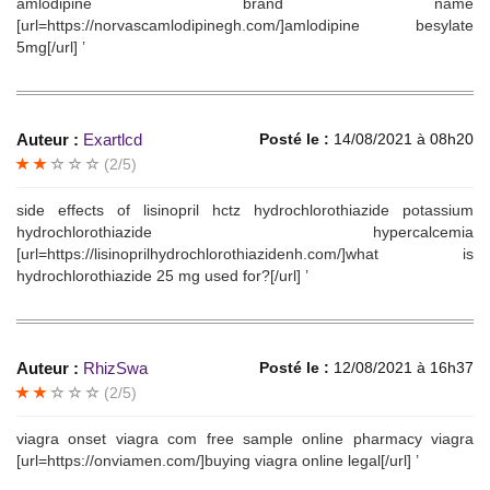
amlodipine brand name
[url=https://norvascamlodipinegh.com/]amlodipine besylate
5mg[/url] ’
Auteur :
Exartlcd
Posté le :
14/08/2021 à 08h20
(2/5)
side effects of lisinopril hctz hydrochlorothiazide potassium
hydrochlorothiazide hypercalcemia
[url=https://lisinoprilhydrochlorothiazidenh.com/]what is
hydrochlorothiazide 25 mg used for?[/url] ’
Auteur :
RhizSwa
Posté le :
12/08/2021 à 16h37
(2/5)
viagra onset viagra com free sample online pharmacy viagra
[url=https://onviamen.com/]buying viagra online legal[/url] ’