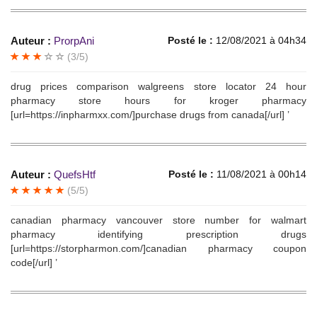
Auteur :
ProrpAni
Posté le :
12/08/2021 à 04h34
(3/5)
drug prices comparison walgreens store locator 24 hour
pharmacy store hours for kroger pharmacy
[url=https://inpharmxx.com/]purchase drugs from canada[/url] ’
Auteur :
QuefsHtf
Posté le :
11/08/2021 à 00h14
(5/5)
canadian pharmacy vancouver store number for walmart
pharmacy identifying prescription drugs
[url=https://storpharmon.com/]canadian pharmacy coupon
code[/url] ’