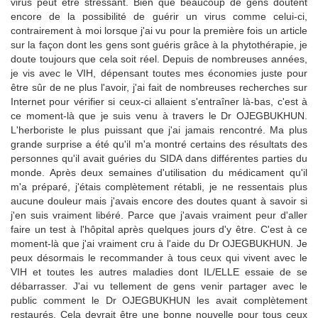
virus peut être stressant. Bien que beaucoup de gens doutent
encore de la possibilité de guérir un virus comme celui-ci,
contrairement à moi lorsque j'ai vu pour la première fois un article
sur la façon dont les gens sont guéris grâce à la phytothérapie, je
doute toujours que cela soit réel. Depuis de nombreuses années,
je vis avec le VIH, dépensant toutes mes économies juste pour
être sûr de ne plus l'avoir, j'ai fait de nombreuses recherches sur
Internet pour vérifier si ceux-ci allaient s'entraîner là-bas, c'est à
ce moment-là que je suis venu à travers le Dr OJEGBUKHUN.
L'herboriste le plus puissant que j'ai jamais rencontré. Ma plus
grande surprise a été qu'il m'a montré certains des résultats des
personnes qu'il avait guéries du SIDA dans différentes parties du
monde. Après deux semaines d'utilisation du médicament qu'il
m'a préparé, j'étais complètement rétabli, je ne ressentais plus
aucune douleur mais j'avais encore des doutes quant à savoir si
j'en suis vraiment libéré. Parce que j'avais vraiment peur d'aller
faire un test à l'hôpital après quelques jours d'y être. C'est à ce
moment-là que j'ai vraiment cru à l'aide du Dr OJEGBUKHUN. Je
peux désormais le recommander à tous ceux qui vivent avec le
VIH et toutes les autres maladies dont IL/ELLE essaie de se
débarrasser. J'ai vu tellement de gens venir partager avec le
public comment le Dr OJEGBUKHUN les avait complètement
restaurés. Cela devrait être une bonne nouvelle pour tous ceux