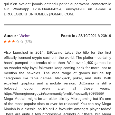
qui n'en avaient jamais entendu parler auparavant. contactez-le
sur WhatsApp +2349044604254, envoyez-lui un e-mail à
DROJEGBUKHUNHOME02@GMAIL.COM.
Auteur :
Weirm
Posté le :
28/10/2021 à 23h19
(3/5)
Also launched in 2014, BitCasino takes the title for the first
officially licensed crypto casino in the world. The platform certainly
hasn’t pumped the breaks since then. With over 1,400 games it’s
no wonder why loyal followers keep coming back for more, not to
mention the newbies. The wide range of games include top
categories like table games, blackjack, poker, and slots. With
excellent graphics and a mobile version, BitCasino is still a
beloved option even after all these years.
https://theengineerguy.in/community/profile/npcwally9098555/
Mega Moolah might be an older title by Microgaming but it’s one
of the most popular slots to ever be released! You can say Mega
Moolah is a classic, as it’s still a favourite amongst player today!
There are quite a few progressive jackpots out there, but Mega