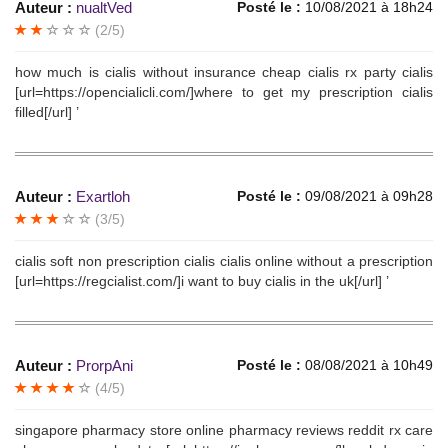
Auteur :
nualtVed
Posté le :
10/08/2021 à 18h24
(2/5)
how much is cialis without insurance cheap cialis rx party cialis
[url=https://opencialicli.com/]where to get my prescription cialis
filled[/url] ’
Auteur :
Exartloh
Posté le :
09/08/2021 à 09h28
(3/5)
cialis soft non prescription cialis cialis online without a prescription
[url=https://regcialist.com/]i want to buy cialis in the uk[/url] ’
Auteur :
ProrpAni
Posté le :
08/08/2021 à 10h49
(4/5)
singapore pharmacy store online pharmacy reviews reddit rx care