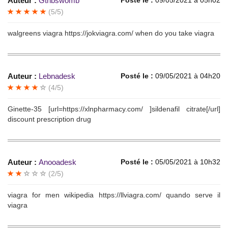
Auteur :
Gtnbswomb
Posté le :
09/05/2021 à 05h02
(5/5)
walgreens viagra https://jokviagra.com/ when do you take viagra
Auteur :
Lebnadesk
Posté le :
09/05/2021 à 04h20
(4/5)
Ginette-35 [url=https://xlnpharmacy.com/ ]sildenafil citrate[/url]
discount prescription drug
Auteur :
Anooadesk
Posté le :
05/05/2021 à 10h32
(2/5)
viagra for men wikipedia https://llviagra.com/ quando serve il
viagra