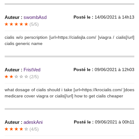
Auteur :
swombAsd
Posté le :
14/06/2021 à 14h13
(5/5)
cialis w/o perscription [url=https://cialisjla.com/ ]viagra / cialis[/url]
cialis generic name
Auteur :
FristVed
Posté le :
09/06/2021 à 12h03
(2/5)
what dosage of cialis should i take [url=https://krocialis.com/ ]does
medicare cover viagra or cialis[/url] how to get cialis cheaper
Auteur :
adeskAni
Posté le :
09/06/2021 à 00h11
(4/5)