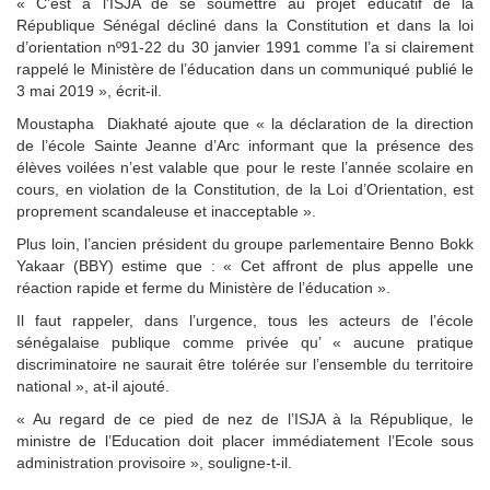
« C’est à l'ISJA de se soumettre au projet éducatif de la
République Sénégal décliné dans la Constitution et dans la loi
d’orientation nº91-22 du 30 janvier 1991 comme l’a si clairement
rappelé le Ministère de l’éducation dans un communiqué publié le
3 mai 2019 », écrit-il.
Moustapha Diakhaté ajoute que « la déclaration de la direction
de l’école Sainte Jeanne d’Arc informant que la présence des
élèves voilées n’est valable que pour le reste l’année scolaire en
cours, en violation de la Constitution, de la Loi d’Orientation, est
proprement scandaleuse et inacceptable ».
Plus loin, l’ancien président du groupe parlementaire Benno Bokk
Yakaar (BBY) estime que : « Cet affront de plus appelle une
réaction rapide et ferme du Ministère de l’éducation ».
Il faut rappeler, dans l’urgence, tous les acteurs de l’école
sénégalaise publique comme privée qu’ « aucune pratique
discriminatoire ne saurait être tolérée sur l’ensemble du territoire
national », at-il ajouté.
« Au regard de ce pied de nez de l’ISJA à la République, le
ministre de l’Education doit placer immédiatement l’Ecole sous
administration provisoire », souligne-t-il.