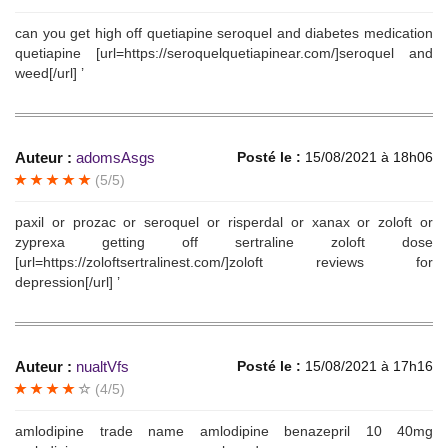
can you get high off quetiapine seroquel and diabetes medication
quetiapine [url=https://seroquelquetiapinear.com/]seroquel and
weed[/url] ’
Auteur :
adomsAsgs
Posté le :
15/08/2021 à 18h06
(5/5)
paxil or prozac or seroquel or risperdal or xanax or zoloft or
zyprexa getting off sertraline zoloft dose
[url=https://zoloftsertralinest.com/]zoloft reviews for
depression[/url] ’
Auteur :
nualtVfs
Posté le :
15/08/2021 à 17h16
(4/5)
amlodipine trade name amlodipine benazepril 10 40mg