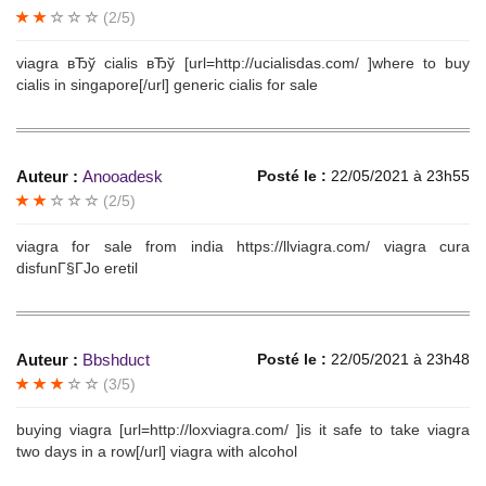
(2/5)
viagra вЂў cialis вЂў [url=http://ucialisdas.com/ ]where to buy
cialis in singapore[/url] generic cialis for sale
Auteur :
Anooadesk
Posté le :
22/05/2021 à 23h55
(2/5)
viagra for sale from india https://llviagra.com/ viagra cura
disfunГ§ГЈo eretil
Auteur :
Bbshduct
Posté le :
22/05/2021 à 23h48
(3/5)
buying viagra [url=http://loxviagra.com/ ]is it safe to take viagra
two days in a row[/url] viagra with alcohol