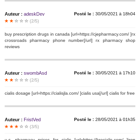
Auteur :
adeskDev
Posté le :
30/05/2021 à 18h04
(2/5)
buy prescription drugs in canada [url=https://cjepharmacy.com/ ]rx
crossroads pharmacy phone number[/url] rx pharmacy shop
reviews
Auteur :
swombAsd
Posté le :
30/05/2021 à 17h10
(2/5)
cialis dosage [url=https://cialisjla.com/ ]cialis usa[/url] cialis for free
Auteur :
FristVed
Posté le :
28/05/2021 à 01h35
(3/5)
u.s. pharmacy prices for cialis [url=https://krocialis.com/ ]iron