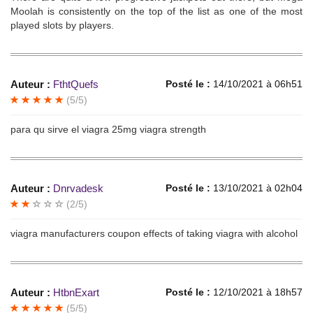
Moolah is consistently on the top of the list as one of the most
played slots by players.
Auteur :
FthtQuefs
Posté le :
14/10/2021 à 06h51
(5/5)
para qu sirve el viagra 25mg viagra strength
Auteur :
Dnrvadesk
Posté le :
13/10/2021 à 02h04
(2/5)
viagra manufacturers coupon effects of taking viagra with alcohol
Auteur :
HtbnExart
Posté le :
12/10/2021 à 18h57
(5/5)