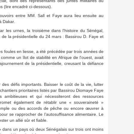
État, dont des représentants des juntes militaires du
s (lire encadré ci-dessous).
ouvoirs entre MM. Sall et Faye aura lieu ensuite au
 à Dakar.
ar les urnes, la troisième dans l'histoire du Sénégal,
 de la présidentielle du 24 mars : Bassirou D. Faye et
es foules en liesse, a été précédée par trois années de
comme un îlot de stabilité en Afrique de l'ouest, avait
'ajournement de la présidentielle, creusant la défiance
es défis importants. Baisser le coût de la vie, lutter
 chantiers prioritaires listés par Bassirou Diomaye Faye
s ambitieuses et qui nécessiteront des ressources
omet également de rétablir une « souveraineté »
 exemple ou des accords de pêche ou encore œuvrer à
 pour se rapprocher de l’autosuffisance alimentaire. Le
ter un allié sûr et fiable.
s » dans un pays où deux Sénégalais sur trois ont moins