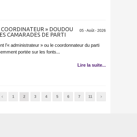
E « COORDINATEUR » DOUDOU
05 - Août - 2026
SES CAMARADES DE PARTI
nt l’« administrateur » ou le coordonnateur du parti
écemment portée sur les fonts...
Lire la suite...
1
2
3
4
5
6
7
11