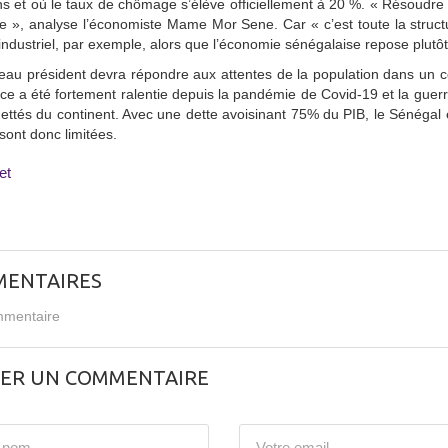
s et où le taux de chômage s’élève officiellement à 20 %. « Résoudr
le », analyse l’économiste Mame Mor Sene. Car « c’est toute la structur
industriel, par exemple, alors que l’économie sénégalaise repose plutôt 
au président devra répondre aux attentes de la population dans un cont
ce a été fortement ralentie depuis la pandémie de Covid-19 et la guerr
ettés du continent. Avec une dette avoisinant 75% du PIB, le Sénégal e
ont donc limitées.
et
ENTAIRES
mentaire
SER UN COMMENTAIRE