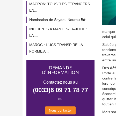
MACRON: TOUS "LES ETRANGERS
EN...
Nomination de Seydou Nourou Bâ:...
INCIDENTS À MANTES-LA-JOLIE :
marque l
LA....
celui qu
Saluée p
MAROC : L’UCS TRANSPIRE LA
tensions
FORME A...
traversé
entre un
DEMANDE
Des dé
D'INFORMATION
Porté au
contre l
Contactez nous au
lors de
(0033)6 09 71 78 77
conséqu
économi
ou
quitter 
tout en 
Nous contacter
Mais son