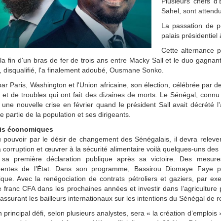
Plusieurs chefs d'
Sahel, sont attendu
La passation de p
palais présidentiel
Cette alternance p
a fin d'un bras de fer de trois ans entre Macky Sall et le duo gagnant
i, disqualifié, l'a finalement adoubé, Ousmane Sonko.
ar Paris, Washington et l'Union africaine, son élection, célébrée par d
 et de troubles qui ont fait des dizaines de morts. Le Sénégal, connu 
 une nouvelle crise en février quand le président Sall avait décrété l
e partie de la population et ses dirigeants.
fis économiques
 pouvoir par le désir de changement des Sénégalais, il devra relever d
a corruption et œuvrer à la sécurité alimentaire voilà quelques-uns des
 sa première déclaration publique après sa victoire. Des mesure
entes de l’État. Dans son programme, Bassirou Diomaye Faye pr
que. Avec la renégociation de contrats pétroliers et gaziers, par
le franc CFA dans les prochaines années et investir dans l’agriculture
rassurant les bailleurs internationaux sur les intentions du Sénégal de res
 principal défi, selon plusieurs analystes, sera « la création d’emploi