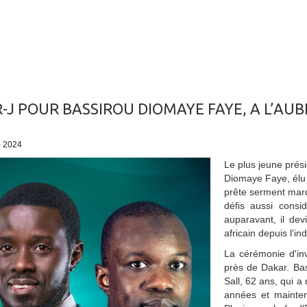
-J POUR BASSIROU DIOMAYE FAYE, A L’AUB
 - 2024
Le plus jeune prés
Diomaye Faye, élu 
prête serment mardi
défis aussi consi
auparavant, il de
africain depuis l'
La cérémonie d'in
près de Dakar. Ba
Sall, 62 ans, qui a
années et mainten