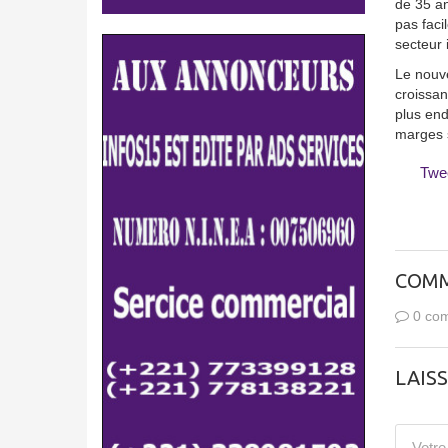
de 35 an
pas faci
secteur 
Le nouve
croissan
plus end
marges s
Twe
COMM
0 com
LAIS