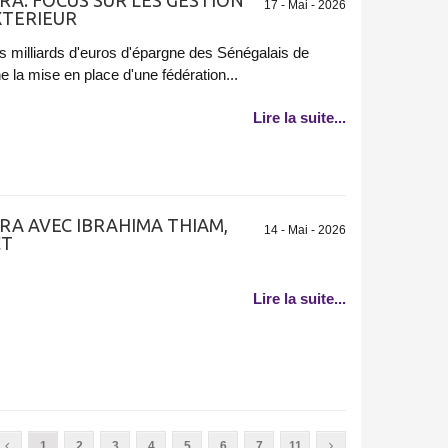
RA: FOCUS SUR LES GESTION
17 - Mai - 2026
XTERIEUR
s milliards d'euros d'épargne des Sénégalais de
e la mise en place d'une fédération...
Lire la suite...
RA AVEC IBRAHIMA THIAM,
14 - Mai - 2026
CT
Lire la suite...
1
2
3
4
5
6
7
11