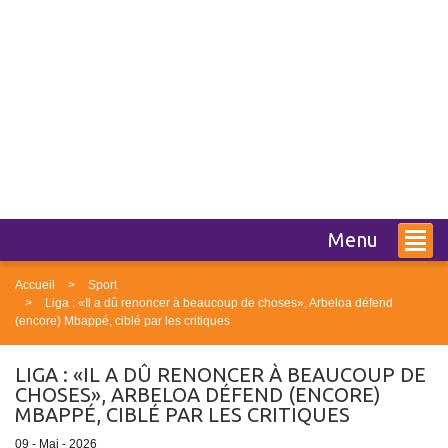
Menu
Accueil
Sport
Liga : «Il a dû renoncer à beaucoup de choses», Arbeloa défend
(encore) Mbappé, ciblé par les critiques
LIGA : «IL A DÛ RENONCER À BEAUCOUP DE
CHOSES», ARBELOA DÉFEND (ENCORE)
MBAPPÉ, CIBLÉ PAR LES CRITIQUES
09 - Mai - 2026