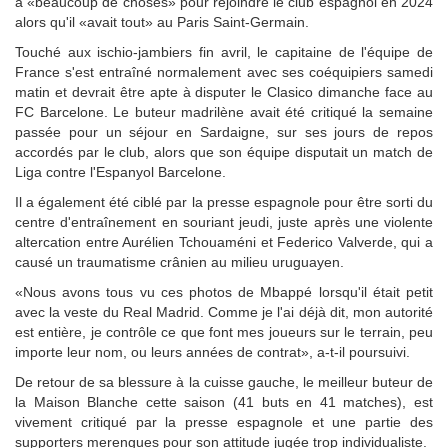
à «beaucoup de choses» pour rejoindre le club espagnol en 2024
alors qu'il «avait tout» au Paris Saint-Germain.
Touché aux ischio-jambiers fin avril, le capitaine de l'équipe de
France s'est entraîné normalement avec ses coéquipiers samedi
matin et devrait être apte à disputer le Clasico dimanche face au
FC Barcelone. Le buteur madrilène avait été critiqué la semaine
passée pour un séjour en Sardaigne, sur ses jours de repos
accordés par le club, alors que son équipe disputait un match de
Liga contre l'Espanyol Barcelone.
Il a également été ciblé par la presse espagnole pour être sorti du
centre d'entraînement en souriant jeudi, juste après une violente
altercation entre Aurélien Tchouaméni et Federico Valverde, qui a
causé un traumatisme crânien au milieu uruguayen.
«Nous avons tous vu ces photos de Mbappé lorsqu'il était petit
avec la veste du Real Madrid. Comme je l'ai déjà dit, mon autorité
est entière, je contrôle ce que font mes joueurs sur le terrain, peu
importe leur nom, ou leurs années de contrat», a-t-il poursuivi.
De retour de sa blessure à la cuisse gauche, le meilleur buteur de
la Maison Blanche cette saison (41 buts en 41 matches), est
vivement critiqué par la presse espagnole et une partie des
supporters merengues pour son attitude jugée trop individualiste.