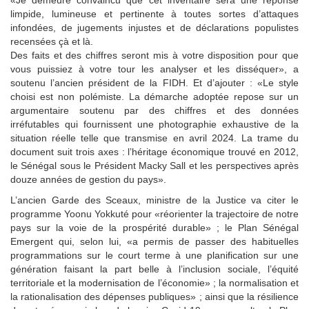
«Je demeure convaincu que cet inventaire sera une réponse
limpide, lumineuse et pertinente à toutes sortes d’attaques
infondées, de jugements injustes et de déclarations populistes
recensées çà et là.
Des faits et des chiffres seront mis à votre disposition pour que
vous puissiez à votre tour les analyser et les disséquer», a
soutenu l’ancien président de la FIDH. Et d’ajouter : «Le style
choisi est non polémiste. La démarche adoptée repose sur un
argumentaire soutenu par des chiffres et des données
irréfutables qui fournissent une photographie exhaustive de la
situation réelle telle que transmise en avril 2024. La trame du
document suit trois axes : l’héritage économique trouvé en 2012,
le Sénégal sous le Président Macky Sall et les perspectives après
douze années de gestion du pays».
L’ancien Garde des Sceaux, ministre de la Justice va citer le
programme Yoonu Yokkuté pour «réorienter la trajectoire de notre
pays sur la voie de la prospérité durable» ; le Plan Sénégal
Emergent qui, selon lui, «a permis de passer des habituelles
programmations sur le court terme à une planification sur une
génération faisant la part belle à l’inclusion sociale, l’équité
territoriale et la modernisation de l’économie» ; la normalisation et
la rationalisation des dépenses publiques» ; ainsi que la résilience