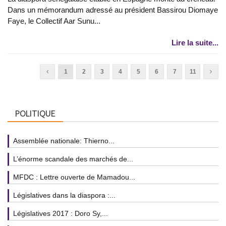
Dans un mémorandum adressé au président Bassirou Diomaye
Faye, le Collectif Aar Sunu...
Lire la suite...
1
2
3
4
5
6
7
11
POLITIQUE
Assemblée nationale: Thierno...
L’énorme scandale des marchés de...
MFDC : Lettre ouverte de Mamadou...
Législatives dans la diaspora :...
Législatives 2017 : Doro Sy,...