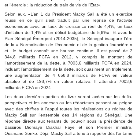
et l’énergie ; la réduction du train de vie de l’Etat».
Selon eux, «L’an 1 du Président Macky Sall a été un exercice
réussi en ce qu’il s’est traduit par une reprise de l’activité
économique avec un taux de croissance réel de 4,4%, un taux
d’inflation de 1,4% et un déficit budgétaire de 5,8%». Et avec le
Plan Sénégal Émergent (2014-2035), le Sénégal inaugure l’ère
de la « Normalisation de l’économie et de la gestion financière »
et le budget connaît une hausse continue. Il est passé de 2
344,8 milliards FCFA en 2012, y compris le montant de
l’amortissement de la dette, à 7003,6 milliards FCFA en 2024,
incluant l’amortissement de la dette, soit quasiment un triplement,
une augmentation de 4 658,8 milliards de FCFA en valeur
absolue et de 198,7% en valeur relative. Il atteindra 7003,6
milliards F CFA en 2024.
Les deux dernières parties du livre seront axées sur les defis-
perspetives et les annexes ou les rédacteurs passent au peigne
avec des chiffres à l’appui toutes les réalisations du régime de
Macky Sall sur l’ensemble des 14 régions du Sénégal. Une
réponse directe aux tenants du pouvoir sous la présidence de
Bassirou Diomaye Diakhar Faye et son Premier ministre,
Ousmane Sonko. Déjà, Macky Sall a tenu à rappeler dès l’entame