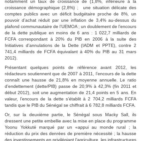
notamment un taux de croissance de (1,8%, inférieure à la
croissance démographique (2,8%) ; une situation délicate des
comptes publics avec un déficit budgétaire proche de 8%, un
pouvoir d’achat réduit par une inflation de 3,4% au-dessus du
plafond communautaire de l’UEMOA ; un doublement de l’encours
de la dette publique en moins de 6 ans : 1 022,7 milliards de
FCFA correspondant à 20% du PIB en 2006 à la suite des
Initiatives d’annulations de la Dette (IADM et PPTE), contre 2
741,4 milliards de FCFA équivalant à 40% du PIB au 31 mars
2012).
Présentant quelques points de référence avant 2012, les
rédacteurs soutiennent que de 2007 à 2011, l’encours de la dette
connaît une hausse de 21,8% en moyenne annuelle. Le ratio
d’endettement (dette/PIB) passe de 20,9% à 42,3% (fin 2011 et
début 2012), soit une augmentation de 21,4 points en 5 ans. En
valeur, l’encours de la dette s’établit à 2 704,2 milliards FCFA
tandis que le PIB du Sénégal se chiffrait à 6 782,8 milliards FCFA.
Or, sur la deuxième partie, le Sénégal sous Macky Sall, ils
dressent une petite embellie avec la mise en place du programme
Yoonu Yokkuté marqué par un «appui au monde rural ; la
réduction du prix des denrées de première nécessité ; la hausse
des investissements en privilégiant l’agriculture, les infrastructures