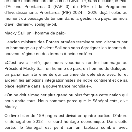
de notre économie lors de la crise Covid-19, sans occulter, le Plan
d’Actions Prioritaires 3 (PAP 3) du PSE et le Programme
d’Investissements Prioritaires (PIP) 2024 – 2026 déjà ficelés au
moment du passage de témoin dans la gestion du pays, au mois
d’avril dernier», souligne-t-il.
Macky Sall, un «homme de paix»
L’ancien ministre des Forces armées terminera son discours par
un hommage au président Sall non sans égratigner les tenants du
nouveau régime en des termes à peine voilées.
«C’est avec fierté, que nous voudrions rendre hommage au
Président Macky Sall, un homme de paix, un homme de dialogue,
un panafricaniste émérite qui continue de défendre, avec foi et
ardeur, les ambitions intégrationnistes de notre continent et de sa
place légitime dans la gouvernance mondiale».
«On ne doit s’imaginer plus grand ou plus fort que cette nation qui
nous abrite tous. Nous sommes parce que le Sénégal est», dixit
Macky
Ce livre bilan de 199 pages est divisé en quatre parties. D’abord
le Sénégal en 2012 : le lourd héritage économique. Dans cette
partie, le Sénégal est peint sur un tableau sombre avec