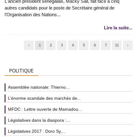
L'ancien président sénégalais, Macky Sall, fait face à cinq
autres candidats pour le poste de Secrétaire général de
l'Organisation des Nations...
Lire la suite...
1
2
3
4
5
6
7
11
POLITIQUE
Assemblée nationale: Thierno...
L’énorme scandale des marchés de...
MFDC : Lettre ouverte de Mamadou...
Législatives dans la diaspora :...
Législatives 2017 : Doro Sy,...