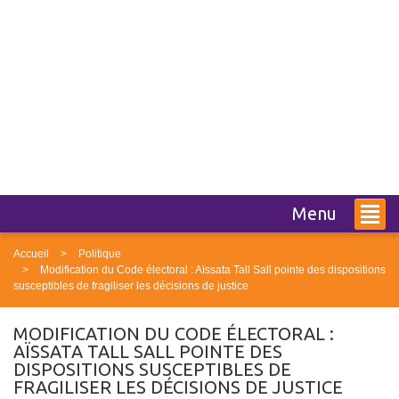
Menu
Accueil
Politique
Modification du Code électoral : Aïssata Tall Sall pointe des dispositions
susceptibles de fragiliser les décisions de justice
MODIFICATION DU CODE ÉLECTORAL :
AÏSSATA TALL SALL POINTE DES
DISPOSITIONS SUSCEPTIBLES DE
FRAGILISER LES DÉCISIONS DE JUSTICE