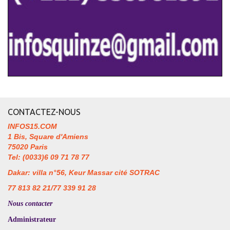
CONTACTEZ-NOUS
INFOS15.COM
1 Bis, Square d'Amiens
75020 Paris
Tel: (0033)6 09 71 78 77
Dakar: villa n°56, Keur Massar cité SOTRAC
77 813 82 21/77 339 91 28
Nous contacter
Administrateur