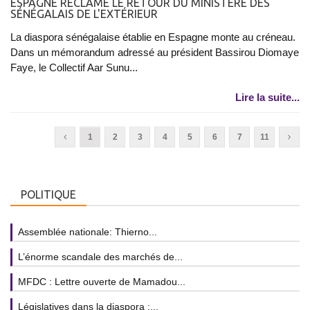
ESPAGNE RÉCLAME LE RETOUR DU MINISTÈRE DES
SÉNÉGALAIS DE L'EXTÉRIEUR
La diaspora sénégalaise établie en Espagne monte au créneau.
Dans un mémorandum adressé au président Bassirou Diomaye
Faye, le Collectif Aar Sunu...
Lire la suite...
1
2
3
4
5
6
7
11
POLITIQUE
Assemblée nationale: Thierno...
L’énorme scandale des marchés de...
MFDC : Lettre ouverte de Mamadou...
Législatives dans la diaspora :...