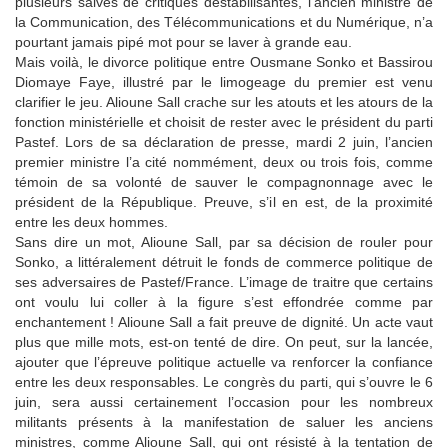
plusieurs salves de critiques déstabilisantes, l’ancien ministre de
la Communication, des Télécommunications et du Numérique, n’a
pourtant jamais pipé mot pour se laver à grande eau.
Mais voilà, le divorce politique entre Ousmane Sonko et Bassirou
Diomaye Faye, illustré par le limogeage du premier est venu
clarifier le jeu. Alioune Sall crache sur les atouts et les atours de la
fonction ministérielle et choisit de rester avec le président du parti
Pastef. Lors de sa déclaration de presse, mardi 2 juin, l’ancien
premier ministre l’a cité nommément, deux ou trois fois, comme
témoin de sa volonté de sauver le compagnonnage avec le
président de la République. Preuve, s’il en est, de la proximité
entre les deux hommes.
Sans dire un mot, Alioune Sall, par sa décision de rouler pour
Sonko, a littéralement détruit le fonds de commerce politique de
ses adversaires de Pastef/France. L’image de traitre que certains
ont voulu lui coller à la figure s’est effondrée comme par
enchantement ! Alioune Sall a fait preuve de dignité. Un acte vaut
plus que mille mots, est-on tenté de dire. On peut, sur la lancée,
ajouter que l’épreuve politique actuelle va renforcer la confiance
entre les deux responsables. Le congrès du parti, qui s’ouvre le 6
juin, sera aussi certainement l’occasion pour les nombreux
militants présents à la manifestation de saluer les anciens
ministres, comme Alioune Sall, qui ont résisté à la tentation de