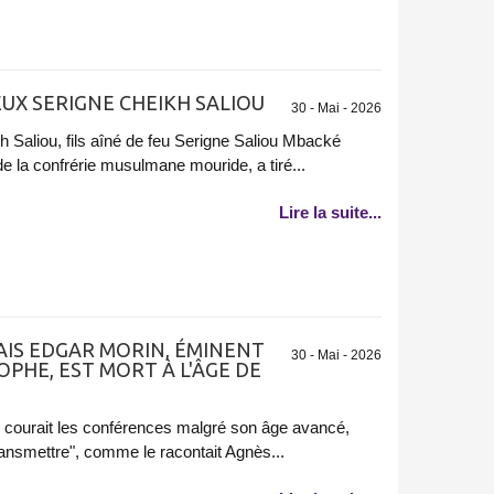
EUX SERIGNE CHEIKH SALIOU
30 - Mai - 2026
h Saliou, fils aîné de feu Serigne Saliou Mbacké
e la confrérie musulmane mouride, a tiré...
Lire la suite...
AIS EDGAR MORIN, ÉMINENT
30 - Mai - 2026
PHE, EST MORT À L'ÂGE DE
il courait les conférences malgré son âge avancé,
ansmettre", comme le racontait Agnès...