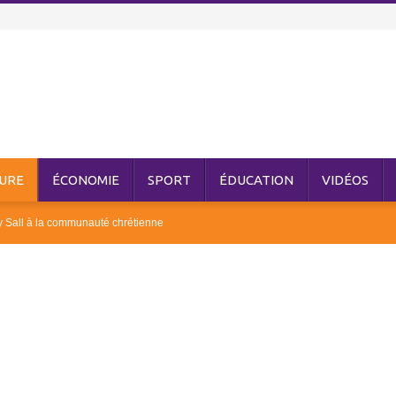
URE
ÉCONOMIE
SPORT
ÉDUCATION
VIDÉOS
 Sall à la communauté chrétienne