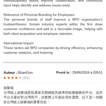
Interdisciplinary teams improve collaboration, and continuous
input helps identify and address issues early.
Relevance of Personal Branding for Employees
The personal brands of staff improve a BPO organization’s
trustworthiness. Known industry experts within the firm draw
customer confidence and add to a favorable image, helping with
both client acquisition and employee retention.
International Impact
These tactics aid BPO companies by driving efficiency, enhancing
customer relations, and fostering
Auteur :
BrianGon
Posté le :
29/06/2024 à 02h11
(4/5)
娛樂城
台灣線上娛樂城是指通過互聯網提供賭博和娛樂服務的平台。這些
平台主要針對台灣用戶，但實際上可能在境外運營。以下是一些關
於台灣線上娛樂城的重要信息：