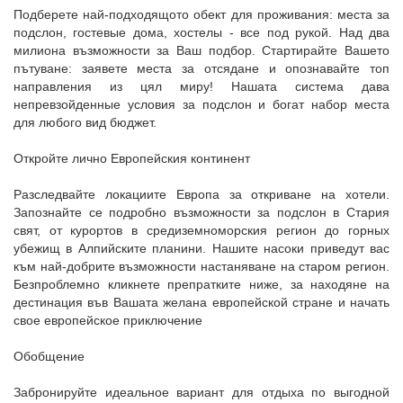
Подберете най-подходящото обект для проживания: места за
подслон, гостевые дома, хостелы - все под рукой. Над два
милиона възможности за Ваш подбор. Стартирайте Вашето
пътуване: заявете места за отсядане и опознавайте топ
направления из цял миру! Нашата система дава
непревзойденные условия за подслон и богат набор места
для любого вид бюджет.
Откройте лично Европейския континент
Разследвайте локациите Европа за откриване на хотели.
Запознайте се подробно възможности за подслон в Стария
свят, от курортов в средиземноморския регион до горных
убежищ в Алпийските планини. Нашите насоки приведут вас
към най-добрите възможности настаняване на старом регион.
Безпроблемно кликнете препратките ниже, за находяне на
дестинация във Вашата желана европейской стране и начать
свое европейское приключение
Обобщение
Забронируйте идеальное вариант для отдыха по выгодной