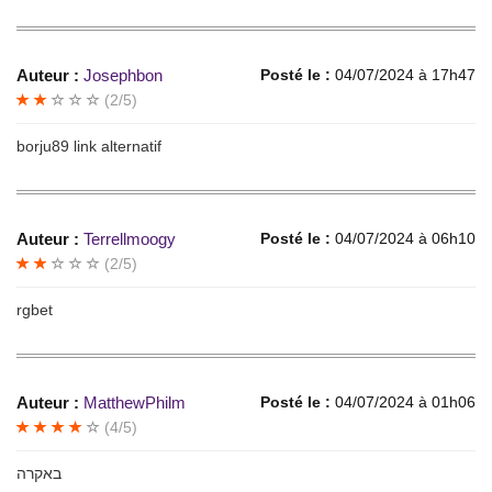
Auteur :
Josephbon
Posté le :
04/07/2024 à 17h47
(2/5)
borju89 link alternatif
Auteur :
Terrellmoogy
Posté le :
04/07/2024 à 06h10
(2/5)
rgbet
Auteur :
MatthewPhilm
Posté le :
04/07/2024 à 01h06
(4/5)
באקרה