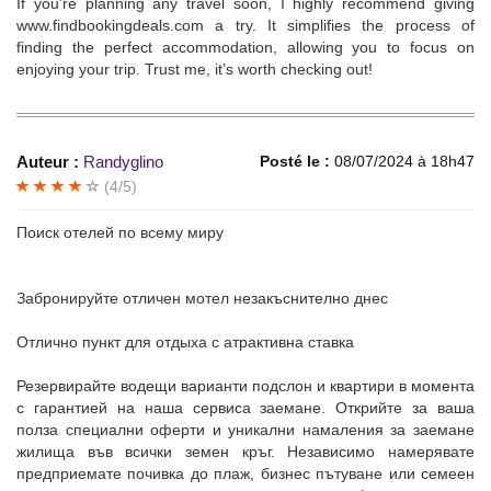
If you’re planning any travel soon, I highly recommend giving
www.findbookingdeals.com a try. It simplifies the process of
finding the perfect accommodation, allowing you to focus on
enjoying your trip. Trust me, it’s worth checking out!
Auteur :
Randyglino
Posté le :
08/07/2024 à 18h47
(4/5)
Поиск отелей по всему миру
Забронируйте отличен мотел незакъснително днес
Отлично пункт для отдыха с атрактивна ставка
Резервирайте водещи варианти подслон и квартири в момента
с гарантией на наша сервиса заемане. Открийте за ваша
полза специални оферти и уникални намаления за заемане
жилища във всички земен кръг. Независимо намерявате
предприемате почивка до плаж, бизнес пътуване или семеен