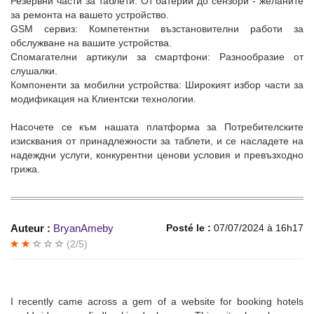
Резервни части за таблети: От батерии до сензори - желаните
за ремонта на вашето устройство.
GSM сервиз: Компетентни възстановителни работи за
обслужване на вашите устройства.
Спомагателни артикули за смартфони: Разнообразие от
слушалки.
Компоненти за мобилни устройства: Широкият избор части за
модификация на Клиентски технологии.
Насочете се към нашата платформа за Потребителските
изисквания от принадлежности за таблети, и се насладете на
надеждни услуги, конкурентни ценови условия и превъзходно
грижа.
Auteur :
BryanAmeby
Posté le :
07/07/2024 à 16h17
(2/5)
I recently came across a gem of a website for booking hotels