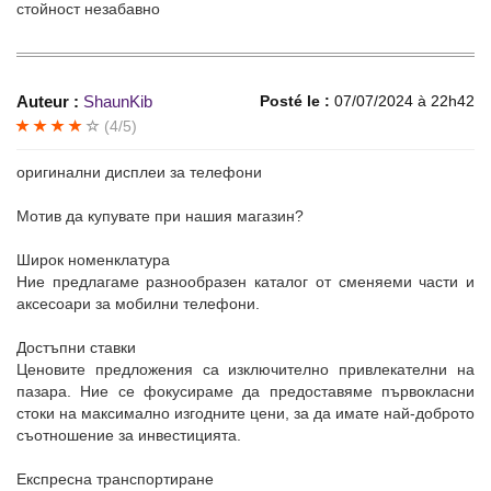
стойност незабавно
Auteur :
ShaunKib
Posté le :
07/07/2024 à 22h42
(4/5)
оригинални дисплеи за телефони
Мотив да купувате при нашия магазин?
Широк номенклатура
Ние предлагаме разнообразен каталог от сменяеми части и
аксесоари за мобилни телефони.
Достъпни ставки
Ценовите предложения са изключително привлекателни на
пазара. Ние се фокусираме да предоставяме първокласни
стоки на максимално изгодните цени, за да имате най-доброто
съотношение за инвестицията.
Експресна транспортиране