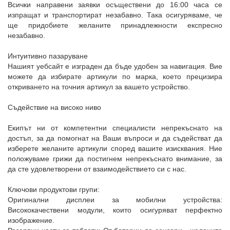
Всички направени заявки осъществени до 16:00 часа се
изпращат и транспортират незабавно. Така осигуряваме, че
ще придобиете желаните принадлежности експресно
незабавно.
Интуитивно пазаруване
Нашият уебсайт е изграден да бъде удобен за навигация. Вие
можете да избирате артикули по марка, което прецизира
откриването на точния артикул за вашето устройство.
Съдействие на високо ниво
Екипът ни от компетентни специалисти непрекъснато на
достъп, за да помогнат на Ваши въпроси и да съдействат да
изберете желаните артикули според вашите изисквания. Ние
положуваме грижи да постигнем непрекъснато внимание, за
да сте удовлетворени от взаимодействието си с нас.
Ключови продуктови групи:
Оригинални дисплеи за мобилни устройства:
Висококачествени модули, които осигуряват перфектно
изображение.