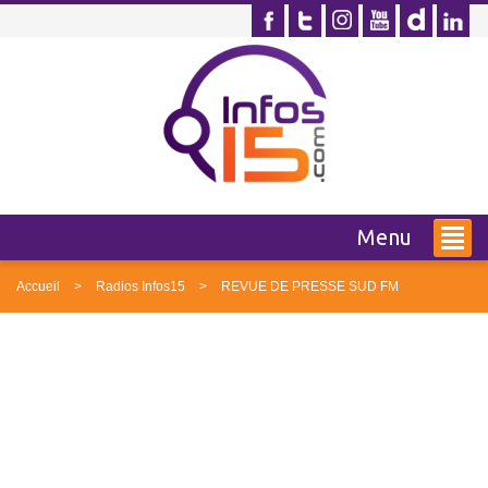
Menu
Accueil
Radios Infos15
REVUE DE PRESSE SUD FM