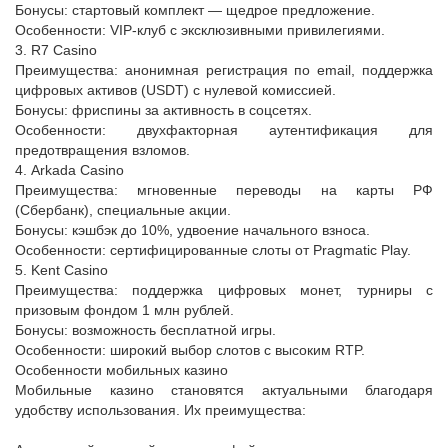
Бонусы: стартовый комплект — щедрое предложение.
Особенности: VIP-клуб с эксклюзивными привилегиями.
3. R7 Casino
Преимущества: анонимная регистрация по email, поддержка
цифровых активов (USDT) с нулевой комиссией.
Бонусы: фриспины за активность в соцсетях.
Особенности: двухфакторная аутентификация для
предотвращения взломов.
4. Arkada Casino
Преимущества: мгновенные переводы на карты РФ
(Сбербанк), специальные акции.
Бонусы: кэшбэк до 10%, удвоение начального взноса.
Особенности: сертифицированные слоты от Pragmatic Play.
5. Kent Casino
Преимущества: поддержка цифровых монет, турниры с
призовым фондом 1 млн рублей.
Бонусы: возможность бесплатной игры.
Особенности: широкий выбор слотов с высоким RTP.
Особенности мобильных казино
Мобильные казино становятся актуальными благодаря
удобству использования. Их преимущества: