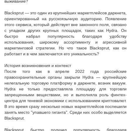
выживание?
Blacksprut — это один из крупнейших маркетплейсов даркнета,
ориентированный на русскоязычную аудиторию. Появление
этого сервиса, который действует вне законного поля, связано
с упадком других крупных площадок, таких как Hydra. Он
быстро набрал популярность благодаря удобству
использования, широкому ассортименту и агрессивной
маркетинговой стратегии. Но что такое Blacksprut, как он
работает и в чем заключается его уникальность?
История возникновения и контекст
После того как в апреле 2022 года российские
правоохранительные органы закрыли Hydra — крупнейшую
нелегальную торговую платформу в даркнете, возник вакуум.
Hydra не только предоставляла площадку для торговли
запрещенными веществами, но и выполняла роль финтех-
центра для теневой экономики с использованием криптовалют.
В это время сразу несколько новых маркетплейсов поспешили
занять место "упавшего гиганта". Среди них особо выделяется
Blacksprut.
Blacksprut быстро получил популярность благодаря