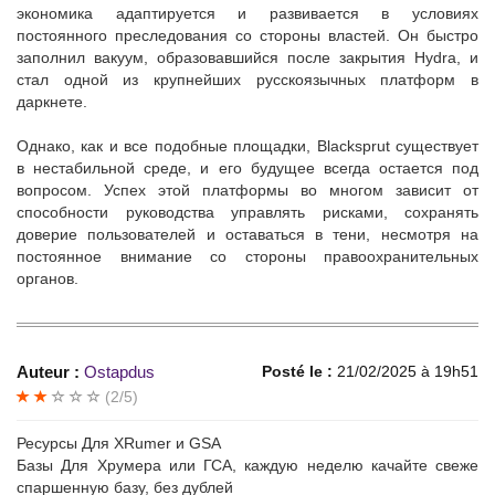
экономика адаптируется и развивается в условиях
постоянного преследования со стороны властей. Он быстро
заполнил вакуум, образовавшийся после закрытия Hydra, и
стал одной из крупнейших русскоязычных платформ в
даркнете.
Однако, как и все подобные площадки, Blacksprut существует
в нестабильной среде, и его будущее всегда остается под
вопросом. Успех этой платформы во многом зависит от
способности руководства управлять рисками, сохранять
доверие пользователей и оставаться в тени, несмотря на
постоянное внимание со стороны правоохранительных
органов.
Auteur :
Ostapdus
Posté le :
21/02/2025 à 19h51
(2/5)
Ресурсы Для XRumer и GSA
Базы Для Хрумера или ГСА, каждую неделю качайте свеже
спаршенную базу, без дублей