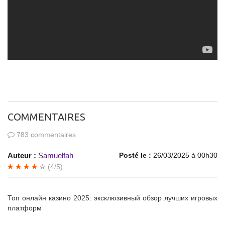
COMMENTAIRES
783 commentaires
Auteur :
Samuelfah
Posté le :
26/03/2025 à 00h30
(4/5)
Топ онлайн казино 2025: эксклюзивный обзор лучших игровых
платформ