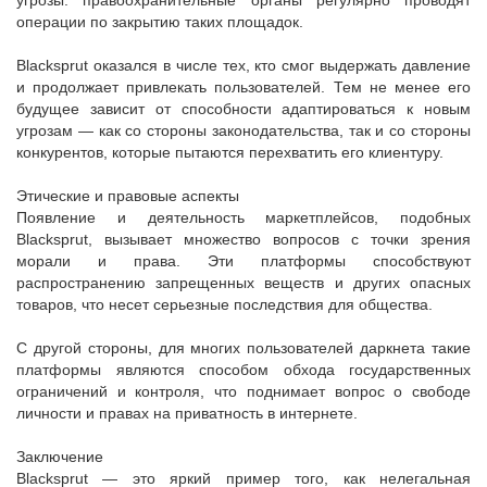
угрозы: правоохранительные органы регулярно проводят
операции по закрытию таких площадок.
Blacksprut оказался в числе тех, кто смог выдержать давление
и продолжает привлекать пользователей. Тем не менее его
будущее зависит от способности адаптироваться к новым
угрозам — как со стороны законодательства, так и со стороны
конкурентов, которые пытаются перехватить его клиентуру.
Этические и правовые аспекты
Появление и деятельность маркетплейсов, подобных
Blacksprut, вызывает множество вопросов с точки зрения
морали и права. Эти платформы способствуют
распространению запрещенных веществ и других опасных
товаров, что несет серьезные последствия для общества.
С другой стороны, для многих пользователей даркнета такие
платформы являются способом обхода государственных
ограничений и контроля, что поднимает вопрос о свободе
личности и правах на приватность в интернете.
Заключение
Blacksprut — это яркий пример того, как нелегальная