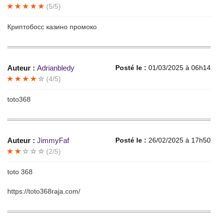
(5/5)
Криптобосс казино промоко
Auteur :
Adrianbledy
Posté le :
01/03/2025 à 06h14
(4/5)
toto368
Auteur :
JimmyFaf
Posté le :
26/02/2025 à 17h50
(2/5)
toto 368
https://toto368raja.com/