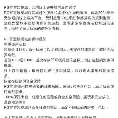
RG富遊娛樂城：台灣線上娛樂城的最佳選擇
RG富遊娛樂城以其卓越的服務和多樣化的遊戲選擇，成為2024年最
受歡迎的線上娛樂平台。受到超過50位網紅和部落客的實測推薦，
這座娛樂城不僅提供豐富的遊戲，還帶來眾多優惠活動和誠信保
證，贏得了廣大玩家的信任與青睞。
RG富遊娛樂城的獨特優勢
多重優惠活動
體驗金 $168：新手玩家可以免費試玩，無需任何成本即可體驗高品
質遊戲。
首儲1000送1000：首次存款即可獲得雙倍金額，增加遊戲的樂趣與
機會。
線上簽到轉盤：每日簽到即可參加抽獎，贏取現金獎勵和豐厚禮
品。
快速存提款與資金保障
RG富遊採用自主研發的財務系統，確保5秒快速存款，滿足玩家即
時遊戲需求。
100%保證出金，杜絕任何拖延或資金安全風險，讓玩家完全放心。
遊戲種類豐富
RG富遊娛樂城涵蓋多種遊戲類型，滿足不同玩家的需求，包括：