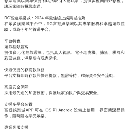
彩票遊戲以簡單快捷的玩法吸引大批玩家，提供多種國內外彩種，
讓玩家隨時挑戰幸運。
RG富遊娛樂城：2024 年最佳線上娛樂城推薦
在眾多娛樂城平台中，RG富遊娛樂城以其專業服務和卓越遊戲體
驗，成為今年的首選平台。
平台特色
遊戲種類豐富
提供多元化遊戲選擇，包括真人視訊、電子老虎機、捕魚、棋牌和
彩票遊戲，滿足所有玩家需求。
快速便捷的存提款服務
平台支持即時存款與快速提款，無需等待，確保資金安全流動。
高度安全保障
採用最先進的加密技術，保護玩家的帳戶與交易安全。
支援多平台裝置
富遊娛樂城APP 可在 iOS 和 Android 設備上使用，界面簡潔易操
作，隨時隨地享受娛樂。
專業客服支援