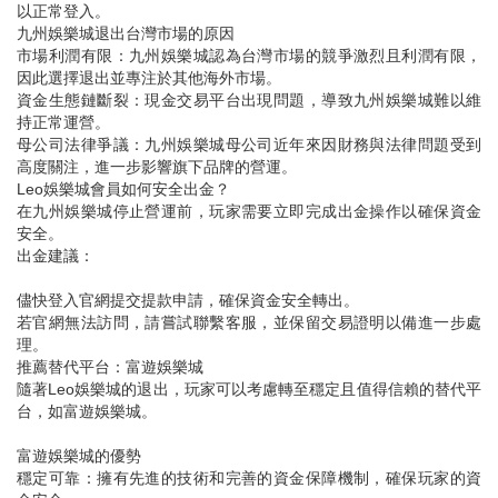
以正常登入。
九州娛樂城退出台灣市場的原因
市場利潤有限：九州娛樂城認為台灣市場的競爭激烈且利潤有限，
因此選擇退出並專注於其他海外市場。
資金生態鏈斷裂：現金交易平台出現問題，導致九州娛樂城難以維
持正常運營。
母公司法律爭議：九州娛樂城母公司近年來因財務與法律問題受到
高度關注，進一步影響旗下品牌的營運。
Leo娛樂城會員如何安全出金？
在九州娛樂城停止營運前，玩家需要立即完成出金操作以確保資金
安全。
出金建議：
儘快登入官網提交提款申請，確保資金安全轉出。
若官網無法訪問，請嘗試聯繫客服，並保留交易證明以備進一步處
理。
推薦替代平台：富遊娛樂城
隨著Leo娛樂城的退出，玩家可以考慮轉至穩定且值得信賴的替代平
台，如富遊娛樂城。
富遊娛樂城的優勢
穩定可靠：擁有先進的技術和完善的資金保障機制，確保玩家的資