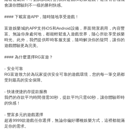
會讓你體驗到不一樣的勝利快感。
#### 下載富遊APP，隨時隨地享受遊戲！
富遊娛樂城的APP支持iOS和Android設備，界面簡潔易用，內容豐
富。無論你身處何地，都能輕鬆進入遊戲世界，隨心所欲享受娛樂
時光。此外，我們提供即時客服支援，隨時解決你的疑問，讓你的
遊戲體驗更為完美。
#### 為什麼選擇RG富遊？
- 安全可靠
RG富遊致力於為玩家提供安全可靠的遊戲環境，您的每一筆交易都
受到最高的安全保障。
- 快速便捷的存提款服務
我們的存款平均時間僅需30秒，提款平均只需60秒，讓你體驗即時
的快感！
- 豐富多元的遊戲選擇
超過9999款遊戲任你選擇，無論你偏好哪種娛樂方式，這裡都能滿
足你的需求。