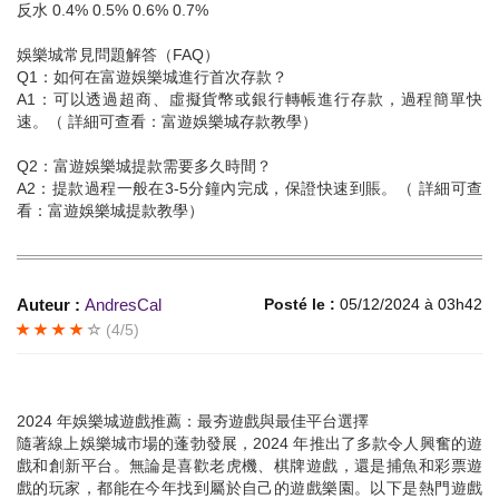
反水 0.4% 0.5% 0.6% 0.7%
娛樂城常見問題解答（FAQ）
Q1：如何在富遊娛樂城進行首次存款？
A1：可以透過超商、虛擬貨幣或銀行轉帳進行存款，過程簡單快
速。（ 詳細可查看：富遊娛樂城存款教學）
Q2：富遊娛樂城提款需要多久時間？
A2：提款過程一般在3-5分鐘內完成，保證快速到賬。（ 詳細可查
看：富遊娛樂城提款教學）
Auteur :
AndresCal
Posté le :
05/12/2024 à 03h42
(4/5)
2024 年娛樂城遊戲推薦：最夯遊戲與最佳平台選擇
隨著線上娛樂城市場的蓬勃發展，2024 年推出了多款令人興奮的遊
戲和創新平台。無論是喜歡老虎機、棋牌遊戲，還是捕魚和彩票遊
戲的玩家，都能在今年找到屬於自己的遊戲樂園。以下是熱門遊戲