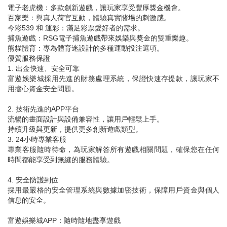
電子老虎機：多款創新遊戲，讓玩家享受豐厚獎金機會。
百家樂：與真人荷官互動，體驗真實賭場的刺激感。
今彩539 和 運彩：滿足彩票愛好者的需求。
捕魚遊戲：RSG電子捕魚遊戲帶來娛樂與獎金的雙重樂趣。
熊貓體育：專為體育迷設計的多種運動投注選項。
優質服務保證
1. 出金快速、安全可靠
富遊娛樂城採用先進的財務處理系統，保證快速存提款，讓玩家不
用擔心資金安全問題。
2. 技術先進的APP平台
流暢的畫面設計與設備兼容性，讓用戶輕鬆上手。
持續升級與更新，提供更多創新遊戲類型。
3. 24小時專業客服
專業客服隨時待命，為玩家解答所有遊戲相關問題，確保您在任何
時間都能享受到無縫的服務體驗。
4. 安全防護到位
採用最嚴格的安全管理系統與數據加密技術，保障用戶資金與個人
信息的安全。
富遊娛樂城APP：隨時隨地盡享遊戲