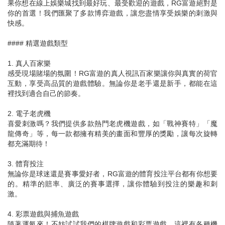
果你想在線上娛樂城找到最好玩、最受歡迎的遊戲，RG富遊絕對是
你的首選！我們匯聚了多款博弈遊戲，讓您盡情享受娛樂的刺激與
快感。
#### 精選遊戲類型
1. 真人百家樂
感受現場賭場的氛圍！RG富遊的真人視訊百家樂讓你與真實的荷官
互動，享受高品質的遊戲體驗。無論你是老手還是新手，都能在這
裡找到適合自己的節奏。
2. 電子老虎機
喜愛刺激嗎？我們提供多款熱門老虎機遊戲，如「戰神賽特」「魔
龍傳奇」等，每一款都擁有精美的畫面和豐厚的獎勵，讓每次旋轉
都充滿期待！
3. 體育投注
無論你是球迷還是賽事愛好者，RG富遊的體育投注平台都有你想要
的。精準的賠率、廣泛的賽事選擇，讓你體驗到投注的樂趣和刺
激。
4. 彩票遊戲與捕魚遊戲
隨著運氣來！不妨試試我們的棋牌遊戲和彩票遊戲，這裡有各種機