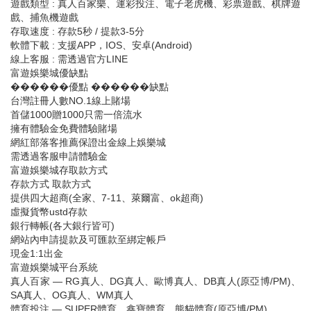
遊戲類型 : 真人百家樂、運彩投注、電子老虎機、彩票遊戲、棋牌遊
戲、捕魚機遊戲
存取速度 : 存款5秒 / 提款3-5分
軟體下載 : 支援APP，IOS、安卓(Android)
線上客服 : 需透過官方LINE
富遊娛樂城優缺點
������優點 ������缺點
台灣註冊人數NO.1線上賭場
首儲1000贈1000只需一倍流水
擁有體驗金免費體驗賭場
網紅部落客推薦保證出金線上娛樂城
需透過客服申請體驗金
富遊娛樂城存取款方式
存款方式 取款方式
提供四大超商(全家、7-11、萊爾富、ok超商)
虛擬貨幣ustd存款
銀行轉帳(各大銀行皆可)
網站內申請提款及可匯款至綁定帳戶
現金1:1出金
富遊娛樂城平台系統
真人百家 — RG真人、DG真人、歐博真人、DB真人(原亞博/PM)、
SA真人、OG真人、WM真人
體育投注 — SUPER體育、鑫寶體育、熊貓體育(原亞博/PM)