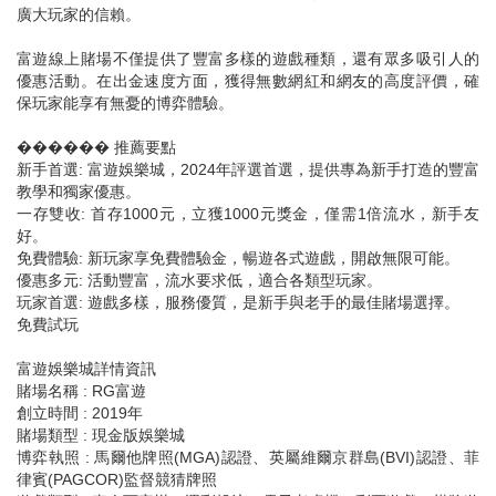
廣大玩家的信賴。
富遊線上賭場不僅提供了豐富多樣的遊戲種類，還有眾多吸引人的
優惠活動。在出金速度方面，獲得無數網紅和網友的高度評價，確
保玩家能享有無憂的博弈體驗。
������ 推薦要點
新手首選: 富遊娛樂城，2024年評選首選，提供專為新手打造的豐富
教學和獨家優惠。
一存雙收: 首存1000元，立獲1000元獎金，僅需1倍流水，新手友
好。
免費體驗: 新玩家享免費體驗金，暢遊各式遊戲，開啟無限可能。
優惠多元: 活動豐富，流水要求低，適合各類型玩家。
玩家首選: 遊戲多樣，服務優質，是新手與老手的最佳賭場選擇。
免費試玩
富遊娛樂城詳情資訊
賭場名稱 : RG富遊
創立時間 : 2019年
賭場類型 : 現金版娛樂城
博弈執照 : 馬爾他牌照(MGA)認證、英屬維爾京群島(BVI)認證、菲
律賓(PAGCOR)監督競猜牌照