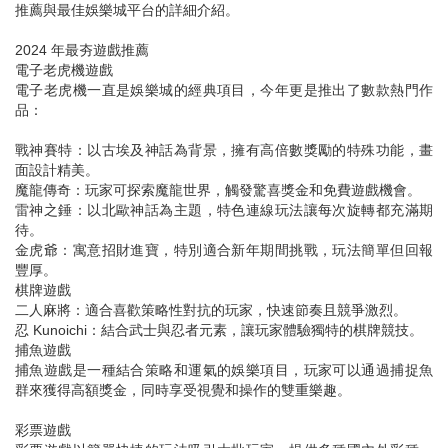
推薦與最佳娛樂城平台的詳細介紹。
2024 年最夯遊戲推薦
電子老虎機遊戲
電子老虎機一直是娛樂城的經典項目，今年更是推出了數款熱門作
品：
戰神賽特：以古埃及神話為背景，擁有高倍數獎勵的特殊功能，畫
面設計精美。
魔龍傳奇：玩家可探索魔龍世界，觸發驚喜獎金和免費遊戲機會。
雷神之錘：以北歐神話為主題，特色連線玩法讓每次旋轉都充滿期
待。
金虎爺：寓意招財進寶，特別適合新年期間挑戰，玩法簡單但回報
豐厚。
棋牌遊戲
二人麻將：適合喜歡策略性對抗的玩家，快速節奏且競爭激烈。
忍 Kunoichi：結合武士與忍者元素，讓玩家體驗獨特的棋牌競技。
捕魚遊戲
捕魚遊戲是一種結合策略和運氣的娛樂項目，玩家可以通過捕捉魚
群來獲得高額獎金，同時享受視覺和操作的雙重樂趣。
彩票遊戲