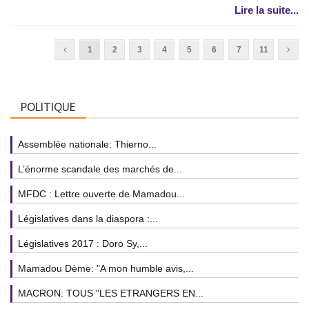
Lire la suite...
1
2
3
4
5
6
7
11
POLITIQUE
Assemblée nationale: Thierno...
L’énorme scandale des marchés de...
MFDC : Lettre ouverte de Mamadou...
Législatives dans la diaspora :...
Législatives 2017 : Doro Sy,...
Mamadou Dème: "A mon humble avis,...
MACRON: TOUS "LES ETRANGERS EN...