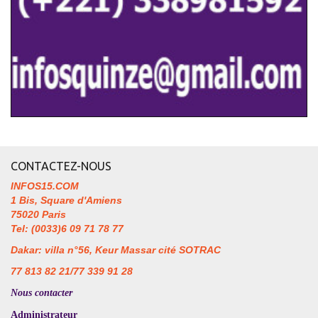
CONTACTEZ-NOUS
INFOS15.COM
1 Bis, Square d'Amiens
75020 Paris
Tel: (0033)6 09 71 78 77
Dakar: villa n°56, Keur Massar cité SOTRAC
77 813 82 21/77 339 91 28
Nous contacter
Administrateur