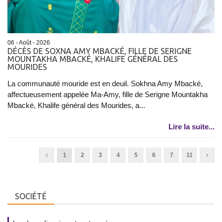
06 - Août - 2026
DÉCÈS DE SOXNA AMY MBACKÉ, FILLE DE SERIGNE
MOUNTAKHA MBACKÉ, KHALIFE GÉNÉRAL DES
MOURIDES
La communauté mouride est en deuil. Sokhna Amy Mbacké,
affectueusement appelée Ma-Amy, fille de Serigne Mountakha
Mbacké, Khalife général des Mourides, a...
Lire la suite...
1
2
3
4
5
6
7
11
SOCIÉTÉ