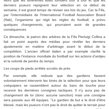
Alors que les différentes listes tombent tour à tour et que les
derniers joueurs rejoignent leur sélection en ce début de
semaine, il est grand temps de réviser ses lois du jeu. Car la Fifa,
par l'intermédiaire de l'International Football Association Board
(Ifab), l'organisme qui régit les règles du football, a prévu
quelques changements, qui pourraient avoir de grandes
conséquences.
Ce dimanche, le patron des arbitres de la Fifa Pierluigi Collina a
fait un point auprès des médias pour révéler les derniers
ajustements en matière d'arbitrage avant le début de la
compétition. L'ancien officiel italien a par exemple clarifié la
position de l'instance mondiale du football sur les actions d'antijeu
et la volonté de perdre du temps.
Les coups de pieds arrêtés scrutés de près
Par exemple, elle redoute que des gardiens fassent
volontairement intervenir les kinés de la sélection pour que leurs
coéquipiers se rassemblent autour du banc de touche pour
recevoir les dernières consignes tactiques. Il n'y aura pas de
changement de loi (donc aucune sanction) mais une consigne
sera passée aux 48 équipes. "Le gardien de but a le droit d'être
blessé, mais les joueurs n'ont pas le droit de quitter le terrain pour