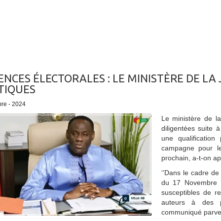
ENCES ÉLECTORALES : LE MINISTÈRE DE LA
TIQUES
bre - 2024
Le ministère de l
diligentées suite 
une qualificatio
campagne pour les
prochain, a-t-on app
‘’Dans le cadre de
du 17 Novembre 2
susceptibles de re
auteurs à des p
communiqué parven