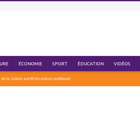
URE
ÉCONOMIE
SPORT
ÉDUCATION
VIDÉOS
de la Justice avertit les acteurs politiques