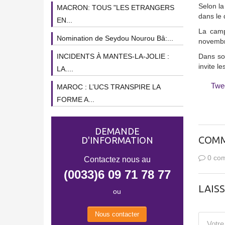
Selon la
MACRON: TOUS "LES ETRANGERS
dans le 
EN...
La camp
Nomination de Seydou Nourou Bâ:...
novembre
INCIDENTS À MANTES-LA-JOLIE :
Dans son
invite l
LA....
Twe
MAROC : L’UCS TRANSPIRE LA
FORME A...
DEMANDE
COMM
D'INFORMATION
0 com
Contactez nous au
(0033)6 09 71 78 77
LAIS
ou
Nous contacter