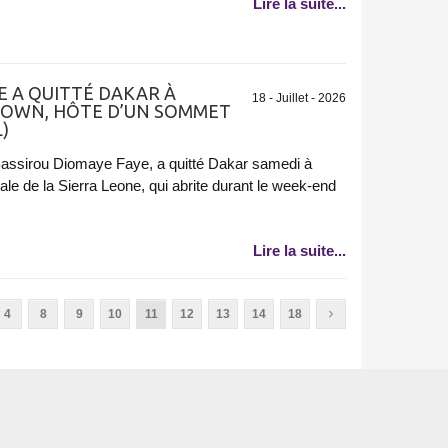
Lire la suite...
E A QUITTÉ DAKAR À
18 - Juillet - 2026
TOWN, HÔTE D’UN SOMMET
)
 Bassirou Diomaye Faye, a quitté Dakar samedi à
tale de la Sierra Leone, qui abrite durant le week-end
Lire la suite...
4
8
9
10
11
12
13
14
18