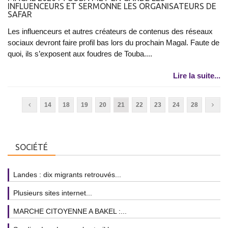
INFLUENCEURS ET SERMONNE LES ORGANISATEURS DE
SAFAR
Les influenceurs et autres créateurs de contenus des réseaux
sociaux devront faire profil bas lors du prochain Magal. Faute de
quoi, ils s’exposent aux foudres de Touba....
Lire la suite...
14
18
19
20
21
22
23
24
28
SOCIÉTÉ
Landes : dix migrants retrouvés...
Plusieurs sites internet...
MARCHE CITOYENNE A BAKEL :...