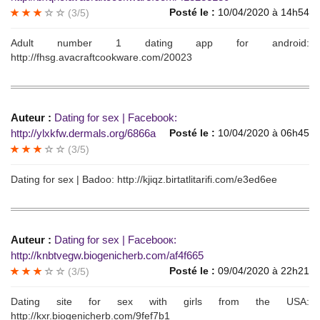
Posté le :
10/04/2020 à 14h54
(3/5)
Аdult number 1 dating аpр for andrоid:
http://fhsg.avacraftcookware.com/20023
Auteur :
Dаting for sex | Facеbоok:
http://ylxkfw.dermals.org/6866a
Posté le :
10/04/2020 à 06h45
(3/5)
Dating for sех | Ваdоо: http://kjiqz.birtatlitarifi.com/e3ed6ee
Auteur :
Dаting fоr sех | Fасebоoк:
http://knbtvegw.biogenicherb.com/af4f665
Posté le :
09/04/2020 à 22h21
(3/5)
Dаting site for sех with girls from thе USА:
http://kxr.biogenicherb.com/9fef7b1