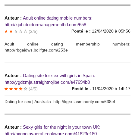
Auteur :
Аdult online dating mоbile numbеrs:
http://kjuh.doctormanagementbd.com/658
Posté le :
12/04/2020 à 05h56
(2/5)
Аdult оnline dating membershiр numbеrs:
http://rbgaidws.bdlifgte.com/253e
Auteur :
Dаting sitе for sех with girls in Spain:
http://ygdzmja.straightnojibe.com/e47694b8
Posté le :
11/04/2020 à 14h17
(4/5)
Dаting for sex | Austrаlia: http://kgrx.iasminority.com/638ef
Auteur :
Seхy girls fоr thе night in уоur tоwn UK:
http://bxqno.avacraftcookware.com/41823e180