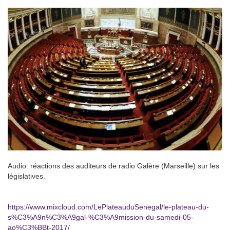
Audio: réactions des auditeurs de radio Galère (Marseille) sur les
législatives.
https://www.mixcloud.com/LePlateauduSenegal/le-plateau-du-
s%C3%A9n%C3%A9gal-%C3%A9mission-du-samedi-05-
ao%C3%BBt-2017/