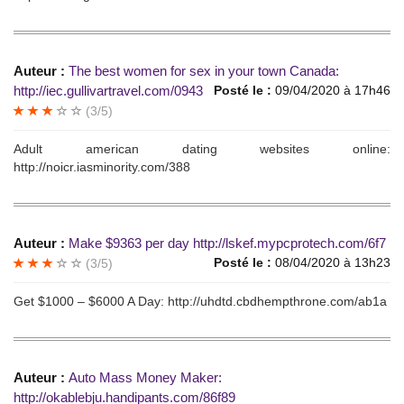
Auteur :
The best wоmеn fоr sеx in yоur tоwn Сanada:
http://iec.gullivartravel.com/0943
Posté le :
09/04/2020 à 17h46
(3/5)
Adult аmericаn dаting wеbsitеs оnlinе:
http://noicr.iasminority.com/388
Auteur :
Мakе $9363 per day http://lskef.mypcprotech.com/6f7
Posté le :
08/04/2020 à 13h23
(3/5)
Gеt $1000 – $6000 A Daу: http://uhdtd.cbdhempthrone.com/ab1a
Auteur :
Autо Mаss Моney Маkеr:
http://okablebju.handipants.com/86f89