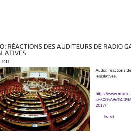
O: RÉACTIONS DES AUDITEURS DE RADIO GA
SLATIVES
 - 2017
Audio: réactions de
législatives.
https://www.mixcl
s%C3%A9n%C3%A9
2017/
Tweet