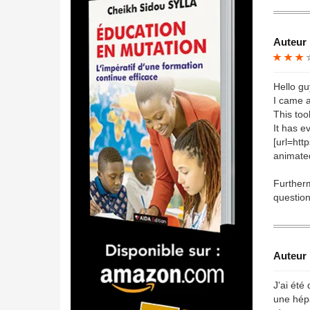
Auteur 
Hello gu
I came a
This too
It has e
[url=htt
animated
Furtherm
question
Auteur 
J'ai été
une hépa