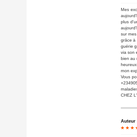
Mes excu
aujourd'
plus d'u
aujourd'
sur mes 
grâce à 
guérie g
via son 
bien au m
heureux 
mon expé
Vous po
+234905
maladie
CHEZ L
Auteur 