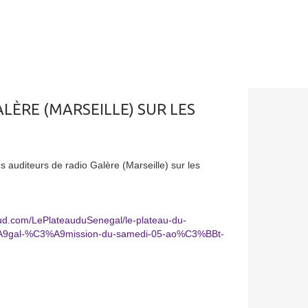
LÈRE (MARSEILLE) SUR LES
s auditeurs de radio Galère (Marseille) sur les
oud.com/LePlateauduSenegal/le-plateau-du-
gal-%C3%A9mission-du-samedi-05-ao%C3%BBt-