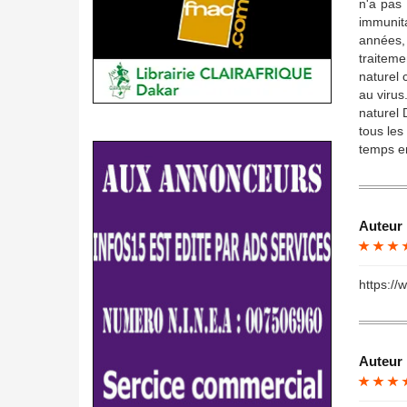
n'a pas 
immunita
années, 
traiteme
naturel 
au virus
naturel
tous les
temps en
Auteur 
https://
Auteur 