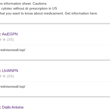
s information sheet. Cautions.
t cytotec without dr prescription in US
hat you want to know about medicament. Get information here.
:
AiuEGPN
(3/5)
prednisoneall.top/
:
LfxWNPN
(3/5)
prednisoneall.top/
:
Diallo Antoine