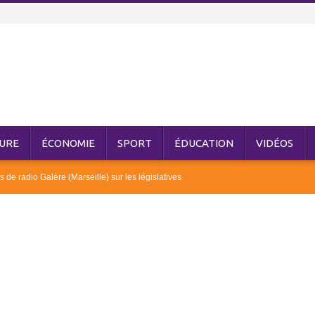
URE
ÉCONOMIE
SPORT
ÉDUCATION
VIDÉOS
 de radio Galère (Marseille) sur les législatives