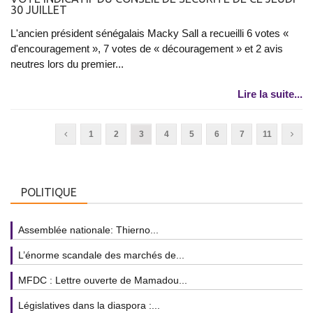
30 JUILLET
L'ancien président sénégalais Macky Sall a recueilli 6 votes «
d'encouragement », 7 votes de « découragement » et 2 avis
neutres lors du premier...
Lire la suite...
1
2
3
4
5
6
7
11
POLITIQUE
Assemblée nationale: Thierno...
L’énorme scandale des marchés de...
MFDC : Lettre ouverte de Mamadou...
Législatives dans la diaspora :...