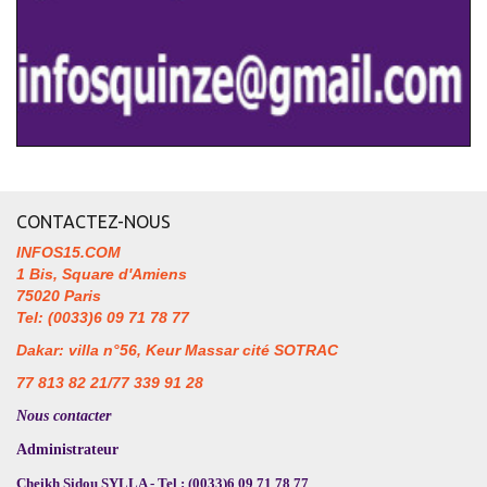
CONTACTEZ-NOUS
INFOS15.COM
1 Bis, Square d'Amiens
75020 Paris
Tel: (0033)6 09 71 78 77
Dakar: villa n°56, Keur Massar cité SOTRAC
77 813 82 21/77 339 91 28
Nous contacter
Administrateur
Cheikh Sidou SYLLA - Tel : (0033)6 09 71 78 77