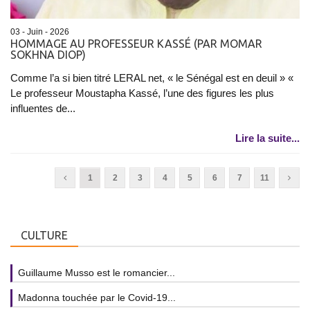
03 - Juin - 2026
HOMMAGE AU PROFESSEUR KASSÉ (PAR MOMAR
SOKHNA DIOP)
Comme l’a si bien titré LERAL net, « le Sénégal est en deuil » «
Le professeur Moustapha Kassé, l’une des figures les plus
influentes de...
Lire la suite...
1
2
3
4
5
6
7
11
CULTURE
Guillaume Musso est le romancier...
Madonna touchée par le Covid-19...