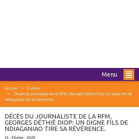
Menu
Accueil
Culture
Décès du journaliste de la RFM, Georges Déthié Diop: un digne fils de
Ndiaganiao tire sa révérence.
DÉCÈS DU JOURNALISTE DE LA RFM,
GEORGES DÉTHIÉ DIOP: UN DIGNE FILS DE
NDIAGANIAO TIRE SA RÉVÉRENCE.
11 - Février - 2026