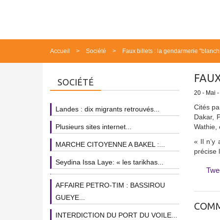
Accueil
Société
Faux billets : la gendarmerie "blanch
FAUX
SOCIÉTÉ
20 - Mai 
Cités pa
Landes : dix migrants retrouvés...
Dakar, P
Plusieurs sites internet...
Wathie, 
« Il n’y
MARCHE CITOYENNE A BAKEL :...
précise 
Seydina Issa Laye: « les tarikhas...
Twe
AFFAIRE PETRO-TIM : BASSIROU
GUEYE...
COMM
INTERDICTION DU PORT DU VOILE...