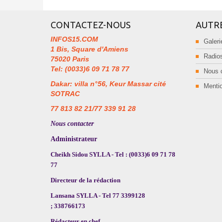
CONTACTEZ-NOUS
AUTR
INFOS15.COM
Galeri
1 Bis, Square d'Amiens
Radios
75020 Paris
Tel: (0033)6 09 71 78 77
Nous 
Dakar: villa n°56, Keur Massar cité
Mentio
SOTRAC
77 813 82 21/77 339 91 28
Nous contacter
Administrateur
Cheikh Sidou SYLLA - Tel : (0033)6 09 71 78
77
Directeur de la rédaction
Lansana SYLLA - Tel 77 3399128
; 338766173
Rédacteur en chef