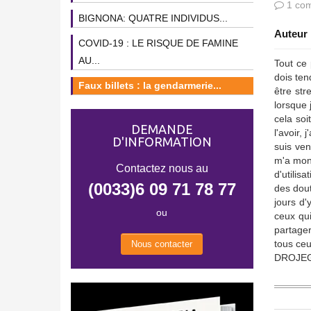
1 com
BIGNONA: QUATRE INDIVIDUS...
Auteur 
COVID-19 : LE RISQUE DE FAMINE
AU...
Tout ce 
dois ten
Faux billets : la gendarmerie...
être str
lorsque 
cela so
DEMANDE
l'avoir,
D'INFORMATION
suis ven
m'a mont
Contactez nous au
d'utilis
(0033)6 09 71 78 77
des dout
jours d
ou
ceux qui
partage
tous ce
Nous contacter
DROJE