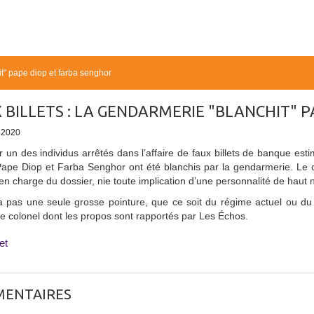
it" pape diop et farba senghor
 BILLETS : LA GENDARMERIE "BLANCHIT" 
- 2020
r un des individus arrêtés dans l’affaire de faux billets de banque est
ape Diop et Farba Senghor ont été blanchis par la gendarmerie. Le c
en charge du dossier, nie toute implication d’une personnalité de haut n
 a pas une seule grosse pointure, que ce soit du régime actuel ou du 
le colonel dont les propos sont rapportés par Les Échos.
et
ENTAIRES