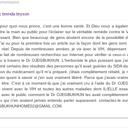
mentaires
:
brenda bryson
pour quoi nous prions, c'est une bonne santé. Et Dieu nous a égalem
dre la main au public pour l’éclairer sur le véritable remède contre le
essant. Bien que beaucoup de gens doutent encore de la possibilité d
j'ai vu pour la première fois un article sur la façon dont les gens son
it réel. Depuis de nombreuses années, je vis avec le VIH, dépensant
 j'ai fait de nombreuses recherches sur Internet pour vérifier si ceux-ci
u à travers le Dr OJEGBUKHUN. L'herboriste le plus puissant que j'ai
ré certains des résultats des personnes qu'il avait guéries du SIDA 
ation du médicament qu'il m'a préparé, j'étais complètement rétabli, j
es quant à savoir si j'en suis vraiment libéré. Parce que j'avais vraime
'y être. C'est à ce moment-là que j'ai vraiment cru à l'aide du Dr
 vivent avec le VIH et toutes les autres maladies dont IL/ELLE essa
r avec le public comment le Dr OJEGBUKHUN les avait complètement r
ux qui n'en avaient jamais entendu parler auparavant. contactez-le 
GBUKHUNHOME02@GMAIL.COM.