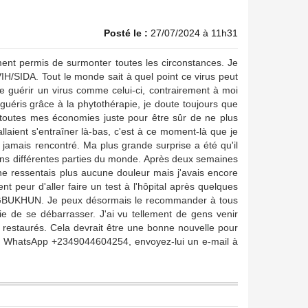
Posté le :
27/07/2024 à 11h31
ent permis de surmonter toutes les circonstances. Je
 VIH/SIDA. Tout le monde sait à quel point ce virus peut
e guérir un virus comme celui-ci, contrairement à moi
t guéris grâce à la phytothérapie, je doute toujours que
 toutes mes économies juste pour être sûr de ne plus
 allaient s'entraîner là-bas, c'est à ce moment-là que je
 jamais rencontré. Ma plus grande surprise a été qu'il
dans différentes parties du monde. Après deux semaines
e ne ressentais plus aucune douleur mais j'avais encore
nt peur d'aller faire un test à l'hôpital après quelques
 OJEGBUKHUN. Je peux désormais le recommander à tous
ie de se débarrasser. J'ai vu tellement de gens venir
estaurés. Cela devrait être une bonne nouvelle pour
sur WhatsApp +2349044604254, envoyez-lui un e-mail à