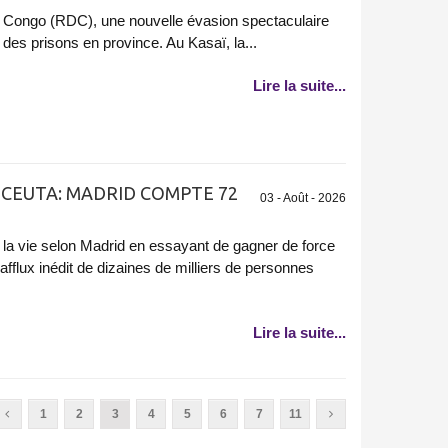
 Congo (RDC), une nouvelle évasion spectaculaire
t des prisons en province. Au Kasaï, la...
Lire la suite...
 CEUTA: MADRID COMPTE 72
03 - Août - 2026
la vie selon Madrid en essayant de gagner de force
afflux inédit de dizaines de milliers de personnes
Lire la suite...
1
2
3
4
5
6
7
11