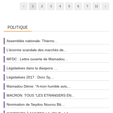
1
2
3
4
5
6
7
11
POLITIQUE
Assemblée nationale: Thierno...
L’énorme scandale des marchés de...
MFDC : Lettre ouverte de Mamadou...
Législatives dans la diaspora :...
Législatives 2017 : Doro Sy,...
Mamadou Dème: "A mon humble avis,...
MACRON: TOUS "LES ETRANGERS EN...
Nomination de Seydou Nourou Bâ:...