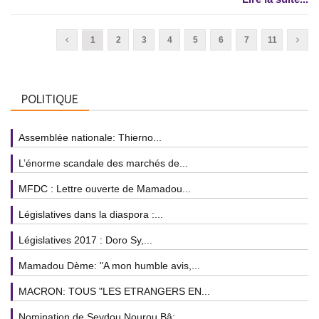
1
2
3
4
5
6
7
11
POLITIQUE
Assemblée nationale: Thierno...
L’énorme scandale des marchés de...
MFDC : Lettre ouverte de Mamadou...
Législatives dans la diaspora :...
Législatives 2017 : Doro Sy,...
Mamadou Dème: "A mon humble avis,...
MACRON: TOUS "LES ETRANGERS EN...
Nomination de Seydou Nourou Bâ:...