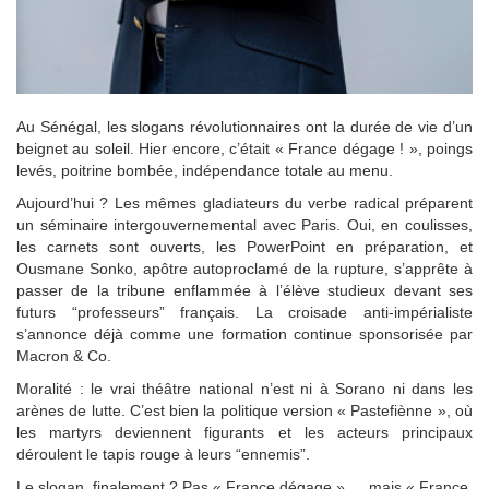
Au Sénégal, les slogans révolutionnaires ont la durée de vie d’un
beignet au soleil. Hier encore, c’était « France dégage ! », poings
levés, poitrine bombée, indépendance totale au menu.
Aujourd’hui ? Les mêmes gladiateurs du verbe radical préparent
un séminaire intergouvernemental avec Paris. Oui, en coulisses,
les carnets sont ouverts, les PowerPoint en préparation, et
Ousmane Sonko, apôtre autoproclamé de la rupture, s’apprête à
passer de la tribune enflammée à l’élève studieux devant ses
futurs “professeurs” français. La croisade anti-impérialiste
s’annonce déjà comme une formation continue sponsorisée par
Macron & Co.
Moralité : le vrai théâtre national n’est ni à Sorano ni dans les
arènes de lutte. C’est bien la politique version « Pastefiènne », où
les martyrs deviennent figurants et les acteurs principaux
déroulent le tapis rouge à leurs “ennemis”.
Le slogan, finalement ? Pas « France dégage » … mais « France,