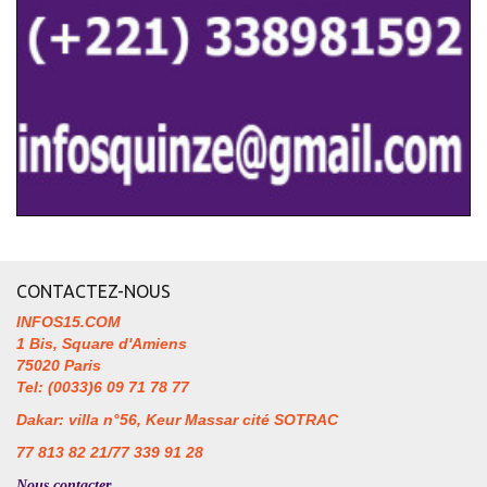
CONTACTEZ-NOUS
INFOS15.COM
1 Bis, Square d'Amiens
75020 Paris
Tel: (0033)6 09 71 78 77
Dakar: villa n°56, Keur Massar cité SOTRAC
77 813 82 21/77 339 91 28
Nous contacter