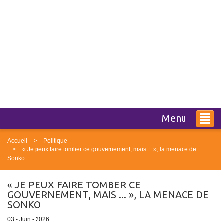
Menu
Accueil
Politique
« Je peux faire tomber ce gouvernement, mais ... », la menace de
Sonko
« JE PEUX FAIRE TOMBER CE
GOUVERNEMENT, MAIS ... », LA MENACE DE
SONKO
03 - Juin - 2026