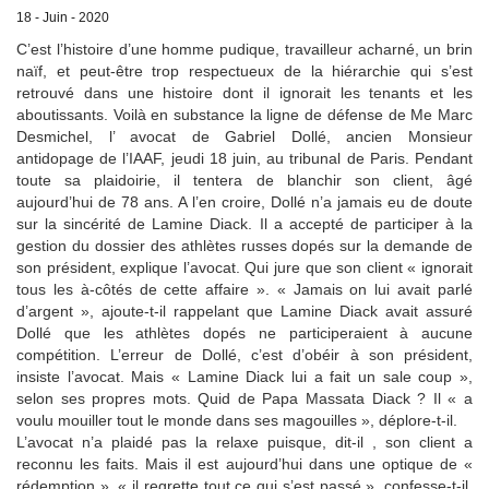
18 - Juin - 2020
C’est l’histoire d’une homme pudique, travailleur acharné, un brin
naïf, et peut-être trop respectueux de la hiérarchie qui s’est
retrouvé dans une histoire dont il ignorait les tenants et les
aboutissants. Voilà en substance la ligne de défense de Me Marc
Desmichel, l’ avocat de Gabriel Dollé, ancien Monsieur
antidopage de l’IAAF, jeudi 18 juin, au tribunal de Paris. Pendant
toute sa plaidoirie, il tentera de blanchir son client, âgé
aujourd’hui de 78 ans. A l’en croire, Dollé n’a jamais eu de doute
sur la sincérité de Lamine Diack. Il a accepté de participer à la
gestion du dossier des athlètes russes dopés sur la demande de
son président, explique l’avocat. Qui jure que son client « ignorait
tous les à-côtés de cette affaire ». « Jamais on lui avait parlé
d’argent », ajoute-t-il rappelant que Lamine Diack avait assuré
Dollé que les athlètes dopés ne participeraient à aucune
compétition. L’erreur de Dollé, c’est d’obéir à son président,
insiste l’avocat. Mais « Lamine Diack lui a fait un sale coup »,
selon ses propres mots. Quid de Papa Massata Diack ? Il « a
voulu mouiller tout le monde dans ses magouilles », déplore-t-il.
L’avocat n’a plaidé pas la relaxe puisque, dit-il , son client a
reconnu les faits. Mais il est aujourd’hui dans une optique de «
rédemption », « il regrette tout ce qui s’est passé », confesse-t-il.