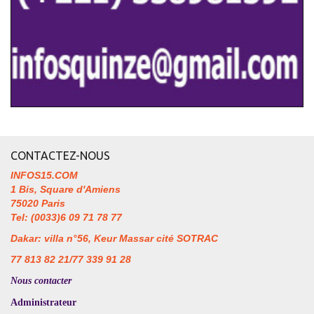
CONTACTEZ-NOUS
INFOS15.COM
1 Bis, Square d'Amiens
75020 Paris
Tel: (0033)6 09 71 78 77
Dakar: villa n°56, Keur Massar cité SOTRAC
77 813 82 21/77 339 91 28
Nous contacter
Administrateur