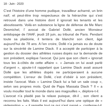
18 - Juin - 2020
C’est l’histoire d’une homme pudique, travailleur acharné, un brin
naïf, et peut-être trop respectueux de la hiérarchie qui s’est
retrouvé dans une histoire dont il ignorait les tenants et les
aboutissants. Voilà en substance la ligne de défense de Me Marc
Desmichel, l’ avocat de Gabriel Dollé, ancien Monsieur
antidopage de l’IAAF, jeudi 18 juin, au tribunal de Paris. Pendant
toute sa plaidoirie, il tentera de blanchir son client, âgé
aujourd’hui de 78 ans. A l’en croire, Dollé n’a jamais eu de doute
sur la sincérité de Lamine Diack. Il a accepté de participer à la
gestion du dossier des athlètes russes dopés sur la demande de
son président, explique l’avocat. Qui jure que son client « ignorait
tous les à-côtés de cette affaire ». « Jamais on lui avait parlé
d’argent », ajoute-t-il rappelant que Lamine Diack avait assuré
Dollé que les athlètes dopés ne participeraient à aucune
compétition. L’erreur de Dollé, c’est d’obéir à son président,
insiste l’avocat. Mais « Lamine Diack lui a fait un sale coup »,
selon ses propres mots. Quid de Papa Massata Diack ? Il « a
voulu mouiller tout le monde dans ses magouilles », déplore-t-il.
L’avocat n’a plaidé pas la relaxe puisque, dit-il , son client a
reconnu les faits. Mais il est aujourd’hui dans une optique de «
rédemption », « il regrette tout ce qui s’est passé », confesse-t-il.