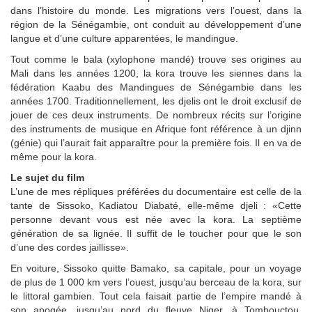
dans l’histoire du monde. Les migrations vers l’ouest, dans la
région de la Sénégambie, ont conduit au développement d’une
langue et d’une culture apparentées, le mandingue.
Tout comme le bala (xylophone mandé) trouve ses origines au
Mali dans les années 1200, la kora trouve les siennes dans la
fédération Kaabu des Mandingues de Sénégambie dans les
années 1700. Traditionnellement, les djelis ont le droit exclusif de
jouer de ces deux instruments. De nombreux récits sur l’origine
des instruments de musique en Afrique font référence à un djinn
(génie) qui l’aurait fait apparaître pour la première fois. Il en va de
même pour la kora.
Le sujet du film
L’une de mes répliques préférées du documentaire est celle de la
tante de Sissoko, Kadiatou Diabaté, elle-même djeli : «Cette
personne devant vous est née avec la kora. La septième
génération de sa lignée. Il suffit de le toucher pour que le son
d’une des cordes jaillisse».
En voiture, Sissoko quitte Bamako, sa capitale, pour un voyage
de plus de 1 000 km vers l’ouest, jusqu’au berceau de la kora, sur
le littoral gambien. Tout cela faisait partie de l’empire mandé à
son apogée, jusqu’au nord du fleuve Niger, à Tombouctou.