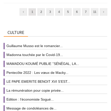
1
2
3
4
5
6
7
11
CULTURE
Guillaume Musso est le romancier...
Madonna touchée par le Covid-19...
MAMADOU KOUMÉ PUBLIE ’’SÉNÉGAL, LA...
Pentecôte 2022 : Les vœux de Macky...
LE PAPE EMERITE BENOIT XVI S'EST...
La rémunération pour copie privée...
Edition : l’économiste Sogué...
Message de condoléances de...