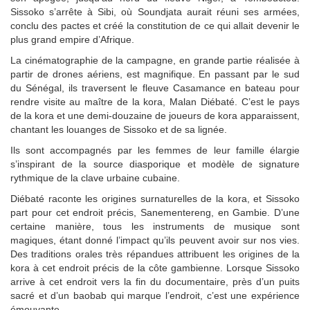
Sissoko s’arrête à Sibi, où Soundjata aurait réuni ses armées,
conclu des pactes et créé la constitution de ce qui allait devenir le
plus grand empire d’Afrique.
La cinématographie de la campagne, en grande partie réalisée à
partir de drones aériens, est magnifique. En passant par le sud
du Sénégal, ils traversent le fleuve Casamance en bateau pour
rendre visite au maître de la kora, Malan Diébaté. C’est le pays
de la kora et une demi-douzaine de joueurs de kora apparaissent,
chantant les louanges de Sissoko et de sa lignée.
Ils sont accompagnés par les femmes de leur famille élargie
s’inspirant de la source diasporique et modèle de signature
rythmique de la clave urbaine cubaine.
Diébaté raconte les origines surnaturelles de la kora, et Sissoko
part pour cet endroit précis, Sanementereng, en Gambie. D’une
certaine manière, tous les instruments de musique sont
magiques, étant donné l’impact qu’ils peuvent avoir sur nos vies.
Des traditions orales très répandues attribuent les origines de la
kora à cet endroit précis de la côte gambienne. Lorsque Sissoko
arrive à cet endroit vers la fin du documentaire, près d’un puits
sacré et d’un baobab qui marque l’endroit, c’est une expérience
émouvante.