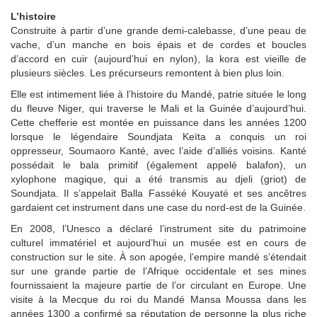
L’histoire
Construite à partir d’une grande demi-calebasse, d’une peau de
vache, d’un manche en bois épais et de cordes et boucles
d’accord en cuir (aujourd’hui en nylon), la kora est vieille de
plusieurs siècles. Les précurseurs remontent à bien plus loin.
Elle est intimement liée à l’histoire du Mandé, patrie située le long
du fleuve Niger, qui traverse le Mali et la Guinée d’aujourd’hui.
Cette chefferie est montée en puissance dans les années 1200
lorsque le légendaire Soundjata Keïta a conquis un roi
oppresseur, Soumaoro Kanté, avec l’aide d’alliés voisins. Kanté
possédait le bala primitif (également appelé balafon), un
xylophone magique, qui a été transmis au djeli (griot) de
Soundjata. Il s’appelait Balla Fasséké Kouyaté et ses ancêtres
gardaient cet instrument dans une case du nord-est de la Guinée.
En 2008, l’Unesco a déclaré l’instrument site du patrimoine
culturel immatériel et aujourd’hui un musée est en cours de
construction sur le site. À son apogée, l’empire mandé s’étendait
sur une grande partie de l’Afrique occidentale et ses mines
fournissaient la majeure partie de l’or circulant en Europe. Une
visite à la Mecque du roi du Mandé Mansa Moussa dans les
années 1300 a confirmé sa réputation de personne la plus riche