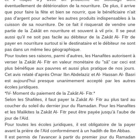
éventuellement de détérioration de la nourriture. De plus, il arrive
que pour faire la fête et bien se nourrir, que le bénéficiaire n'ait
pas d'argent pour acheter les autres produits indispensables à la
cuisson de sa nourriture. De ce fait il risquerait de vendre une
partie de la Zakât en nourriture et souvent à vil prix. Il se peut
aussi qu'il ne soit pas facile au débiteur de la Zakât Al- Fitr de
payer en nourriture surtout si le destinataire et le débiteur ne sont
pas dans un même lieu géographique.
Pour toutes ses raisons, parmi d'autres, les Hanafites autorisent à
verser la Zakât Al- Fitr en valeur monétaire du "sâ" car ceci est
plus bénéfique aux pauvres et aussi plus pratique de nos jours.
Cet avis relaté d'après Omar Ibn Abdelaziz et Al- Hassan Al- Basri
est aujourd'hui presque unanimement accepté par les autres
écoles juridiques.
*IV- Moment du paiement de la Zakât Al- Fitr.*
Selon les Shafiites, il faut payer la Zakât Al- Fitr au plus tard au
coucher du soleil du dernier jour du Ramadan. Pour les Hanafites
et les Malikites la Zakât Al- Fitr peut être payée jusqu'à l'aube de
jour de l'Aïd.
Pour toutes les écoles juridiques, il est obligatoire de la payer
avant la prière de l'Aïd conformément à un hadith de Ibn Abbas.
Il est permis de l'avancer à partir du premier jour du Ramadan