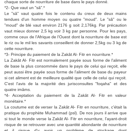
chaque sorte de nourriture de base dans le pays donné.
*2- Que vaut un "sâ".*
Le "sâ" vaut quatre fois le contenu du creux de deux mains
tendues d'un homme moyen ou quatre "moud". Le "sâ" ou le
"moud" de blé vaut environ 2176 g soit 2,176kg. Par précaution
vaut mieux donner 2,5 kg voir 3 kg par personne. Pour les pays,
comme ceux de l'Afrique de l'Ouest dont la nourriture de base est
le riz ou le mil les savants conseillent de donner 2,5kg ou 3 kg de
cette nourriture.
*3- Principe du paiement de la Zakât Al- Fitr en nourriture.*
La Zakât Al- Fitr est normalement payée sous forme de l'aliment
de base la plus consommée dans le pays de celui qui reçoit, elle
peut aussi être payée sous forme de l'aliment de base du payeur
si cet aliment est de meilleure qualité que celle de celui qui reçoit.
C'est l'avis de la majorité des jurisconsultes "foqaha" et des
quatre imâms.
*4- Acceptation du paiement de la Zakât Al- Fitr en valeur
monétaire.*
La coutume est de verser la Zakât Al- Fitr en nourriture, c'était la
pratique du prophète Muhammad (psl). De nos jours il arrive que
si tout le monde verse la Zakât Al- Fitr en nourriture, l'ayant-droit
risque de se retrouver avec une quantité abondante de nourriture
et il risque d'y avoir un problème de stockage dont