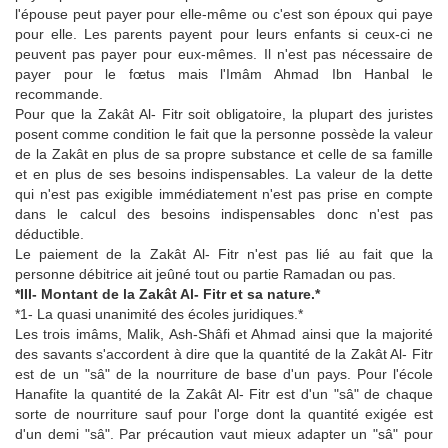
l'épouse peut payer pour elle-même ou c'est son époux qui paye
pour elle. Les parents payent pour leurs enfants si ceux-ci ne
peuvent pas payer pour eux-mêmes. Il n'est pas nécessaire de
payer pour le fœtus mais l'Imâm Ahmad Ibn Hanbal le
recommande.
Pour que la Zakât Al- Fitr soit obligatoire, la plupart des juristes
posent comme condition le fait que la personne possède la valeur
de la Zakât en plus de sa propre substance et celle de sa famille
et en plus de ses besoins indispensables. La valeur de la dette
qui n'est pas exigible immédiatement n'est pas prise en compte
dans le calcul des besoins indispensables donc n'est pas
déductible.
Le paiement de la Zakât Al- Fitr n'est pas lié au fait que la
personne débitrice ait jeûné tout ou partie Ramadan ou pas.
*III- Montant de la Zakât Al- Fitr et sa nature.*
*1- La quasi unanimité des écoles juridiques.*
Les trois imâms, Malik, Ash-Shâfi et Ahmad ainsi que la majorité
des savants s'accordent à dire que la quantité de la Zakât Al- Fitr
est de un "sâ" de la nourriture de base d'un pays. Pour l'école
Hanafite la quantité de la Zakât Al- Fitr est d'un "sâ" de chaque
sorte de nourriture sauf pour l'orge dont la quantité exigée est
d'un demi "sâ". Par précaution vaut mieux adapter un "sâ" pour