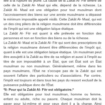
liée à la rupture du jeûne. La cause de la Zakât Al- Fitr diffère de
celle de la Zakât Al- Maal qui elle, dépend de la richesse. La
Zakât Al- Maal est une obligation pour tout musulman dont
l'accroissement des biens sur une année musulmane a dépassé
le minimum imposable appelé nisâb. Cette Zakât Al- Maal, qui est
un des cinq piliers de la religion musulmane doit être différenciée
de l'impôt qui est une obligation laïque étatique.
La Zakât Al- Fitr est quant à elle prélevée en fonction des
personnes et non en fonction des biens ou de la richesse.
La Zakât Al- Maal et la Zakât Al- Fitr qui sont des prescriptions de
la religion musulmane doivent être différenciées de l'impôt qui,
quant à elle est une obligation laïque étatique. Un musulman peut
être assujetti à la Zakât au titre de sa religion et aussi à l'impôt au
titre de son imposabilité à un État, que cet État soit un État
musulman ou non musulman. Généralement, même dans les
pays musulmans, l'État ne s'occupe pas de la Zakât qui est
souvent l'affaire des particuliers ou d'associations. Par contre,
l'impôt est toujours et dans tous les pays du ressort exclusif de la
puissance publique donc de l'État.
*II- Pour qui la Zakât Al- Fitr est obligatoire.*
Elle est obligatoire pour tout musulman, homme ou femme,
enfant ou adulte, riche ou pauvre. Chaque musulman doit la
payer pour lui-même et pour ceux dont il a la charge. Ainsi