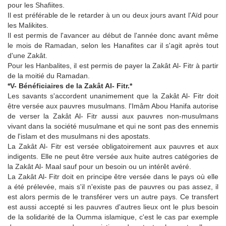
pour les Shafiites.
Il est préférable de le retarder à un ou deux jours avant l'Aïd pour
les Malikites.
Il est permis de l'avancer au début de l'année donc avant même
le mois de Ramadan, selon les Hanafites car il s'agit après tout
d'une Zakât.
Pour les Hanbalites, il est permis de payer la Zakât Al- Fitr à partir
de la moitié du Ramadan.
*V- Bénéficiaires de la Zakât Al- Fitr.*
Les savants s'accordent unanimement que la Zakât Al- Fitr doit
être versée aux pauvres musulmans. l'Imâm Abou Hanifa autorise
de verser la Zakât Al- Fitr aussi aux pauvres non-musulmans
vivant dans la société musulmane et qui ne sont pas des ennemis
de l'islam et des musulmans ni des apostats.
La Zakât Al- Fitr est versée obligatoirement aux pauvres et aux
indigents. Elle ne peut être versée aux huite autres catégories de
la Zakât Al- Maal sauf pour un besoin ou un intérêt avéré.
La Zakât Al- Fitr doit en principe être versée dans le pays où elle
a été prélevée, mais s'il n'existe pas de pauvres ou pas assez, il
est alors permis de le transférer vers un autre pays. Ce transfert
est aussi accepté si les pauvres d'autres lieux ont le plus besoin
de la solidarité de la Oumma islamique, c'est le cas par exemple