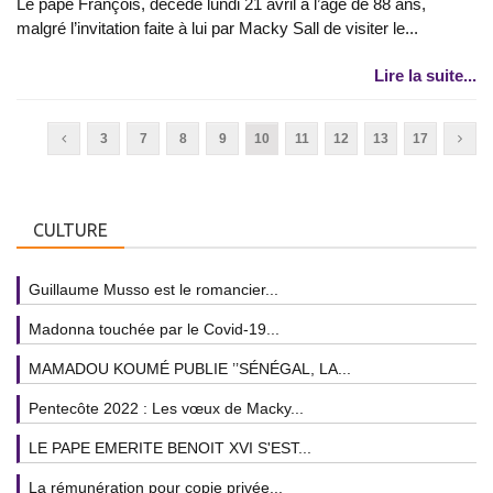
Le pape François, décédé lundi 21 avril à l’âge de 88 ans,
malgré l’invitation faite à lui par Macky Sall de visiter le...
Lire la suite...
3
7
8
9
10
11
12
13
17
CULTURE
Guillaume Musso est le romancier...
Madonna touchée par le Covid-19...
MAMADOU KOUMÉ PUBLIE ’’SÉNÉGAL, LA...
Pentecôte 2022 : Les vœux de Macky...
LE PAPE EMERITE BENOIT XVI S'EST...
La rémunération pour copie privée...